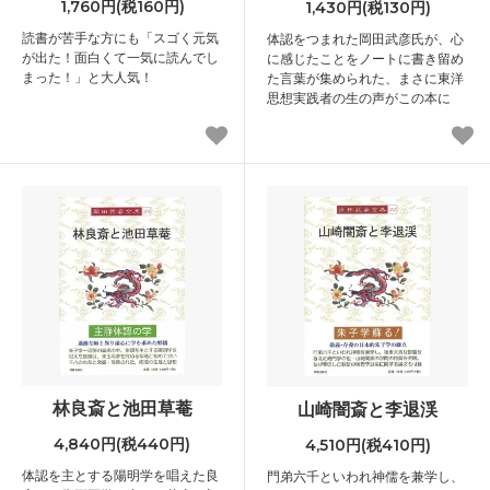
1,760円(税160円)
1,430円(税130円)
読書が苦手な方にも「スゴく元気
体認をつまれた岡田武彦氏が、心
が出た！面白くて一気に読んでし
に感じたことをノートに書き留め
まった！」と大人気！
た言葉が集められた、まさに東洋
思想実践者の生の声がこの本に
林良斎と池田草菴
山崎闇斎と李退渓
4,840円(税440円)
4,510円(税410円)
体認を主とする陽明学を唱えた良
門弟六千といわれ神儒を兼学し、