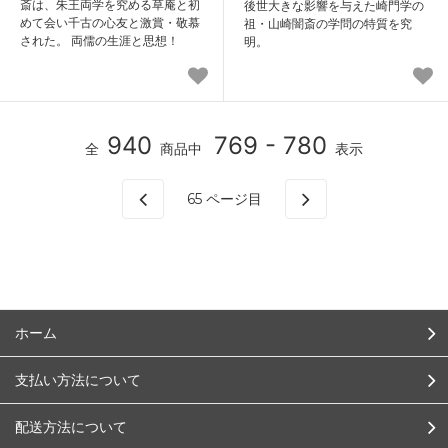
斎は、朱王両学を究める草庵と初
後世大きな影響を与えた崎門学の
めて会い千古の心友と激賞・敬慕
祖・山崎闇斎の学問の特質を究
された。 両儒の生涯と思想！
明。
940
769 - 780
全
商品中
表示
65
ページ目
ホーム
支払い方法について
配送方法について