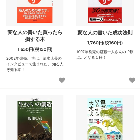
変な人の書いた買ったら
変な人の書いた成功法則
損する本
1,760円(税160円)
1,650円(税150円)
1997年発売の斎藤一人さんの〝原
点〟となる１冊！
2002年発売。 実は、清水店長の
インタビューで生まれた、 知る人
ぞ知る本！