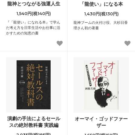
龍神とつながる強運人生
「龍使い」になる本
1,540円(税140円)
1,430円(税130円)
『「龍使い」になれる本』で学ん
龍神ブームの火付け役、大杉日香
だ考え方を日常生活やお仕事に活
理さん初の著書
かすための知恵の書
演劇の手法によるセール
オーマイ・ゴッドファー
スの絶対教科書 実践編
ザー