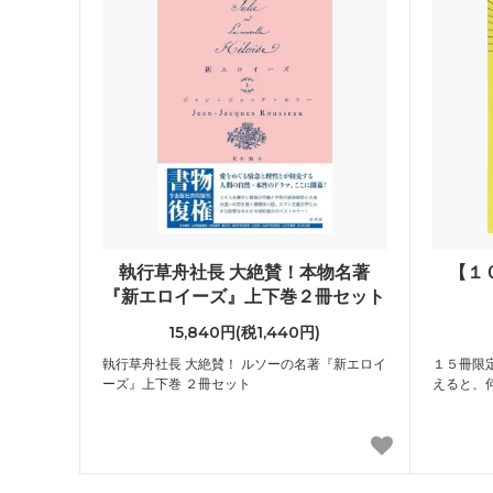
執行草舟社長 大絶賛！本物名著
【１
『新エロイーズ』上下巻２冊セット
15,840円(税1,440円)
執行草舟社長 大絶賛！ ルソーの名著『新エロイ
１５冊限
ーズ』上下巻 ２冊セット
えると、