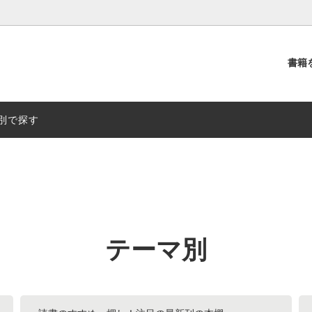
書籍
別
出版社別
別で探す
テーマ別