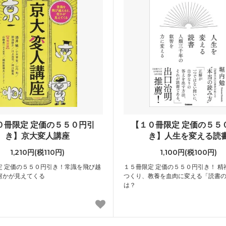
０冊限定 定価の５５０円引
【１０冊限定 定価の５５
き】京大変人講座
き】人生を変える読
1,210円(税110円)
1,100円(税100円)
定 定価の５５０円引き！常識を飛び越
１５冊限定 定価の５５０円引き！ 精
何かが見えてくる
つくり、教養を血肉に変える「読書
は？