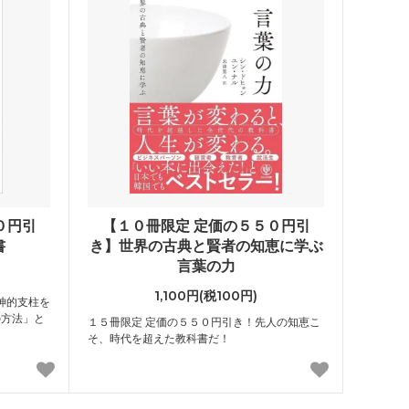
０円引
【１０冊限定 定価の５５０円引
書
き】世界の古典と賢者の知恵に学ぶ
言葉の力
1,100円(税100円)
神的支柱を
の方法」と
１５冊限定 定価の５５０円引き！先人の知恵こ
そ、時代を超えた教科書だ！