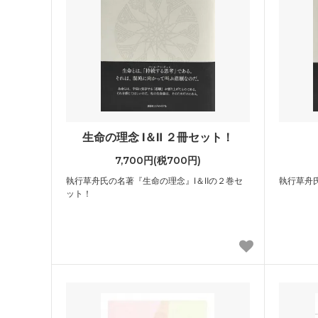
生命の理念 Ⅰ＆Ⅱ ２冊セット！
7,700円(税700円)
執行草舟氏の名著『生命の理念』Ⅰ＆Ⅱの２巻セ
執行草舟
ット！