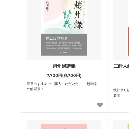
趙州録講義
三酔人
7,700円(税700円)
読書のすすめでご購入いただいた、 「趙州録」
の解説書！
執行草舟
名著