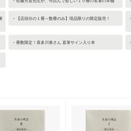
佐藤芳直先生が、今読んで欲しい１０冊の名著の本棚
著
【店頭分の１冊～数冊のみ】現品限りの限定販売！
冊数限定！喜多川泰さん 直筆サイン入り本