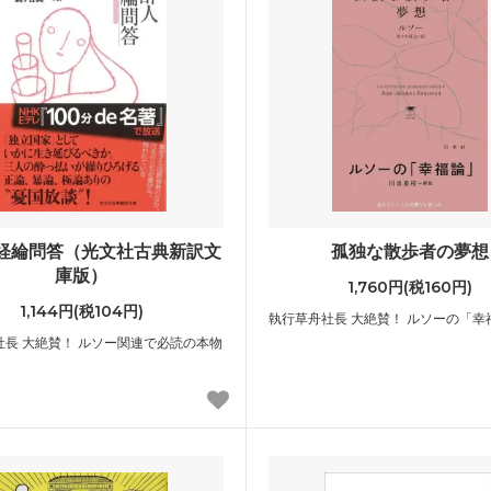
経綸問答（光文社古典新訳文
孤独な散歩者の夢想
庫版）
1,760円(税160円)
1,144円(税104円)
執行草舟社長 大絶賛！ ルソーの「幸
社長 大絶賛！ ルソー関連で必読の本物