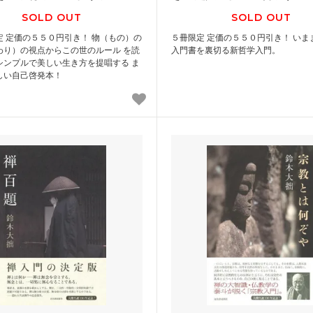
SOLD OUT
SOLD OUT
定 定価の５５０円引き！ 物（もの）の
５冊限定 定価の５５０円引き！ いま
わり）の視点からこの世のルール を読
入門書を裏切る新哲学入門。
シンプルで美しい生き方を提唱する ま
しい自己啓発本！