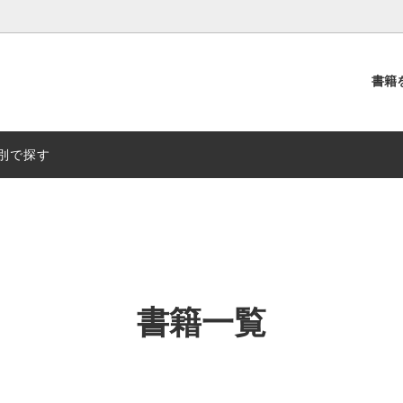
書籍
別
出版社別
別で探す
書籍一覧