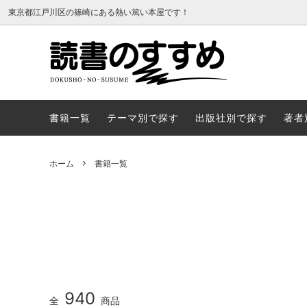
東京都江戸川区の篠崎にある熱い篤い本屋です！
書籍一覧
テーマ
書籍一覧
テーマ別で探す
出版社別で探す
著者
ホーム
書籍一覧
940
全
商品