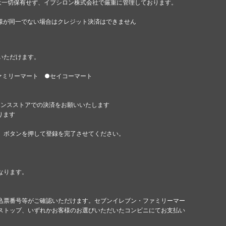
は一切保有せず、イプシロン株式会社で厳重に管理しております。
様が同一でない場合はクレジット決済はできません
いただけます。
ァミリーマート ●セイコーマート
エンスストアでの決済をお願いいたします
ります
」ボタンを押して登録を完了させてください。
なります。
込票番号等がご確認いただけます。セブンイレブン・ファミリーマー
ストップ、いずれかお客様のお選びいただいたコンビニにてお支払い