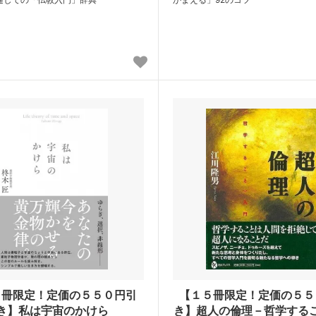
０冊限定！定価の５５０円引
【１５冊限定！定価の５５
き】私は宇宙のかけら
き】超人の倫理－哲学する