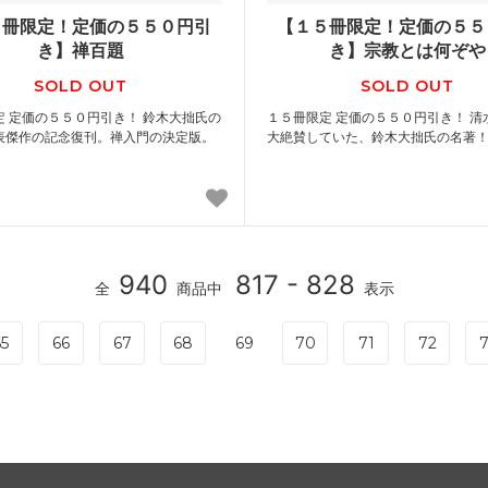
５冊限定！定価の５５０円引
【１５冊限定！定価の５５
き】禅百題
き】宗教とは何ぞや
SOLD OUT
SOLD OUT
定 定価の５５０円引き！ 鈴木大拙氏の
１５冊限定 定価の５５０円引き！ 清
表傑作の記念復刊。禅入門の決定版。
大絶賛していた、鈴木大拙氏の名著
940
817 - 828
全
商品中
表示
5
66
67
68
69
70
71
72
7