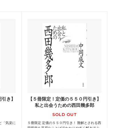
円引き】
【５冊限定！定価の５５０円引き】
私と出会うための西田幾多郎
SOLD OUT
と「気楽に
５冊限定 定価の５５０円引き！ 難解とされる西
田哲学を平易なことばでわかりやすく解きほぐ