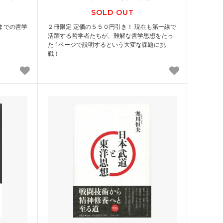
SOLD OUT
までの哲学
２冊限定 定価の５５０円引き！ 現在も第一線で
活躍する哲学者たちが、難解な哲学思想をたっ
た 1ページで説明するという大変な課題に挑
戦！