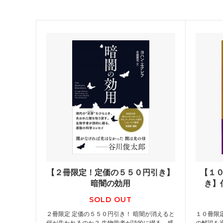
【２冊限定！定価の５５０円引き】
【１
暗闇の効用
き】
SOLD OUT
２冊限定 定価の５５０円引き！ 暗闇が消えると
１０冊限
何が失われるのか？ 生物学者が詩的に綴る、感
の解説を