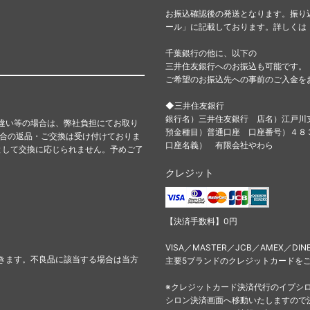
お振込確認後の発送となります。振り
ール」に記載しております。詳しくは
千葉銀行の他に、以下の
三井住友銀行へのお振込も可能です。
ご希望のお振込先への事前のご入金を
◆三井住友銀行
銀行名）三井住友銀行 店名）江戸川
違い等の場合は、弊社負担にてお取り
預金種目）普通口座 口座番号）４
都合の返品・ご交換は受け付けておりま
口座名義） 有限会社やわら
として交換に応じられません。予めご了
クレジット
【決済手数料】0円
VISA／MASTER／JCB／AMEX／DIN
きます。不良品に該当する場合は当方
主要5ブランドのクレジットカードを
※クレジットカード決済代行のイプシ
シロン決済画面へ移動いたしますので