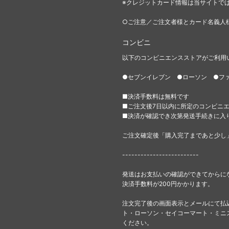
※クレジットカード情報は当サイトで
○ご注意／ご注文者様とカード名義人
コンビニ
以下のコンビニエンスストアがご利用
●セブンイレブン ●ローソン ●フ
■決済手数料は無料です
■ご注文後7日以内に所定のコンビニ
■決済が確認でき次第発送手続きに入
ご注文確定後「購入完了まであと少し
-------------------------
発送はお支払いの確認ができてからに
決済手数料が200円かかります。
注文完了後の画面表示とメールにて払
ト・ローソン・セイコーマート・ミニ
ください。