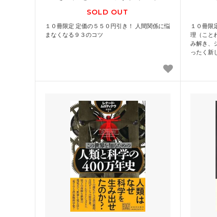
SOLD OUT
１０冊限定 定価の５５０円引き！ 人間関係に悩
１０冊限
まなくなる９３のコツ
理（こと
み解き、
ったく新