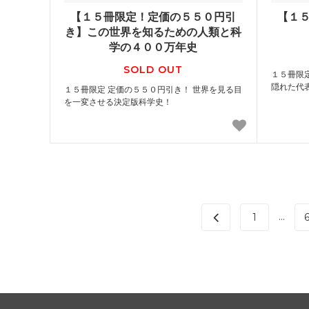
【１５冊限定！定価の５５０円引
【１
き】この世界を知るための人類と科
学の４００万年史
SOLD OUT
１５冊限
隠れた代
１５冊限定 定価の５５０円引き！ 世界を見る目
を一変させる決定版科学史！
...
1
6