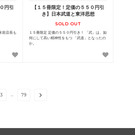
０円引
【１５冊限定！定価の５５０円引
き】日本武道と東洋思想
SOLD OUT
水前店長も
１５冊限定 定価の５５０円引き！ 「武」は、如
！
何にして高い精神性をもつ 「武道」となったの
か。
...
3
79