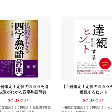
０冊限定！定価の５５０円引
【４冊限定！定価の５５０
仏教がわかる四字熟語辞典
達観するヒント
SOLD OUT
SOLD OUT
定 定価の５５０円引き！ 仏教四字熟語
４冊限定 定価の５５０円引き！ もっ
通しての「仏教入門」辞典
かまえる」92のコツ