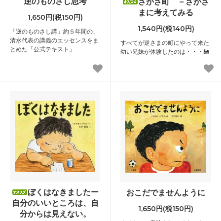
逆のものさし思考
さかさ町 －さかさ
まに考えてみる
1,650円(税150円)
1,540円(税140円)
「逆のものさし講」約５年間の、
清水代表の講義のエッセンスをま
すべてが逆さまの町にやって来た
とめた「公式テキスト」
幼い兄妹が体験したのは・・・🚂
ぼくはなきましたー
おこだでませんように
自分のいいところは、自
1,650円(税150円)
分からは見えない。