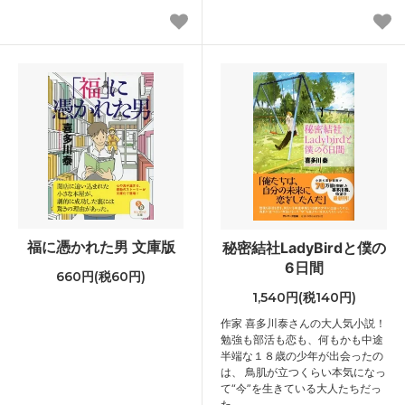
福に憑かれた男 文庫版
秘密結社LadyBirdと僕の
6日間
660円(税60円)
1,540円(税140円)
作家 喜多川泰さんの大人気小説！
勉強も部活も恋も、何もかも中途
半端な１８歳の少年が出会ったの
は、 鳥肌が立つくらい本気になっ
て“今”を生きている大人たちだっ
た…。