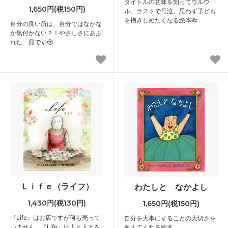
タイトルの意味を知ってウルウ
1,650円(税150円)
ル。ラストで号泣。思わず子ども
を抱きしめたくなる絵本🎋
自分の良い所は、自分ではなかな
か気付かない？！やさしさにあふ
れた一冊です😢
Ｌｉｆｅ（ライフ）
わたしと なかよし
1,430円(税130円)
1,650円(税150円)
『Life』はお店ですが何も売って
自分を大事にすることの大切さを
いません。『Life』は人と人とを
教えてくれる絵本