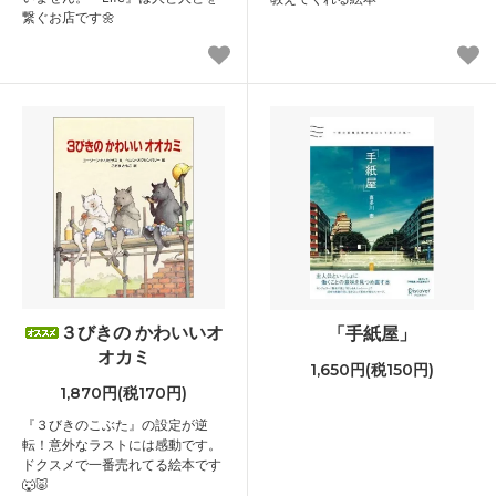
繋ぐお店です🌼
３びきの かわいいオ
「手紙屋」
オカミ
1,650円(税150円)
1,870円(税170円)
『３びきのこぶた』の設定が逆
転！意外なラストには感動です。
ドクスメで一番売れてる絵本です
🐺🐷