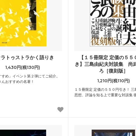
ァラトゥストラかく語りき
【１５冊限定 定価の５５
き】三島由紀夫対談集 尚
1,430円(税130円)
ろ［復刻版］
すすめ」イベント第２弾にてご紹介。
1,210円(税110円)
さんおすすめの名著！
１５冊限定 定価の５５０円引き！ 三
思想、評論を知る上で重要な対談集 