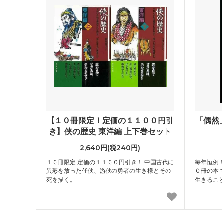
【１０冊限定！定価の１１００円引
「偶然
き】侠の歴史 東洋編 上下巻セット
2,640円(税240円)
１０冊限定 定価の１１００円引き！ 中国古代に
毎年恒例
異彩を放った任侠、游侠の勇者の生き様とその
０冊の本
死を描く。
生きるこ