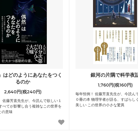
」はどのようにあなたをつく
銀河の片隅で科学夜
るのか
1,760円(税160円)
2,640円(税240円)
毎年恒例！ 佐藤芳直先生が、今読ん
０冊の本 物理学者が語る、すばらし
！ 佐藤芳直先生が、今読んで欲しい１
美しい この世界の小さな驚異
 すべてが影響し合う複雑なこの世界を
との意味