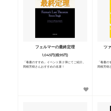
フェルマーの最終定理
ツ
1,045円(税95円)
「毒書のすすめ」イベント第２弾にてご紹介。
「毒書の
岡根芳樹さんおすすめの名著！
岡根芳樹