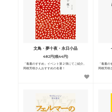
文鳥・夢十夜・永日小品
482円(税44円)
「毒書のすすめ」イベント第２弾にてご紹介。
「毒書の
岡根芳樹さんおすすめの名著！
岡根芳樹