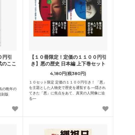
０円引
【１０冊限定！定価の１１００円引
武のここ
き】悪の歴史 日本編 上下巻セット
4,180円(税380円)
１０セット限定 定価の１１００円引き！ 「悪」
を主題とした人物史で歴史を通覧する ―隠され
島の晩年の
てきた「悪」に焦点をあて、真実の人間像に迫
復刻版
る―