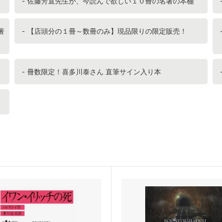
佐藤芳直先生が、今読んで欲しい１０冊の名著の本棚
著
【店頭分の１冊～数冊のみ】現品限りの限定販売！
冊数限定！喜多川泰さん 直筆サイン入り本