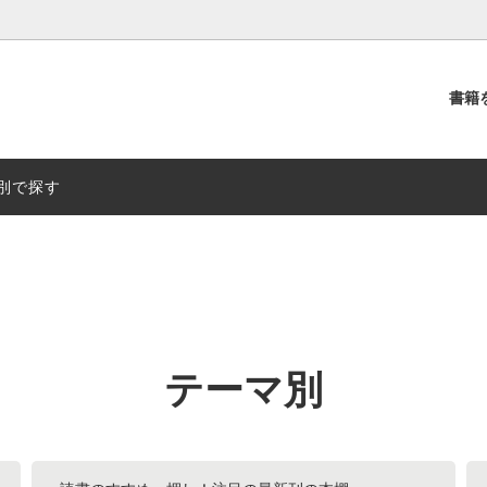
書籍
別
出版社別
別で探す
テーマ別