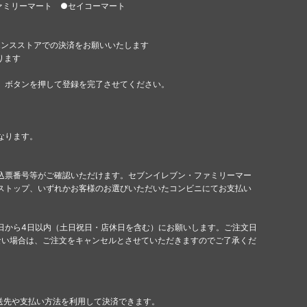
ァミリーマート ●セイコーマート
エンスストアでの決済をお願いいたします
ります
」ボタンを押して登録を完了させてください。
なります。
込票番号等がご確認いただけます。セブンイレブン・ファミリーマー
ストップ、いずれかお客様のお選びいただいたコンビニにてお支払い
日から4日以内（土日祝日・店休日を含む）にお願いします。ご注文日
ない場合は、ご注文をキャンセルとさせていただきますのでご了承くだ
配送先や支払い方法を利用して決済できます。