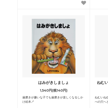
はみがきしましょ
ねむ
1,540円(税140円)
歯磨きが嫌いな子でも歯磨きが楽しくなるしか
ねむいね
け絵本🪥
べの穴へと