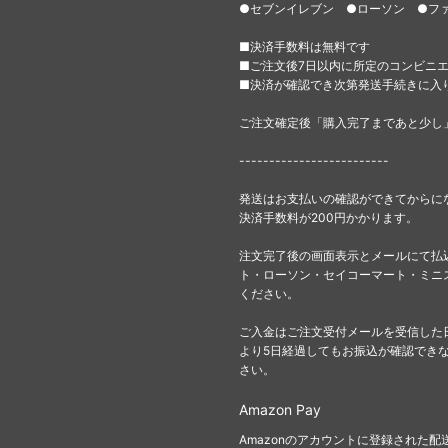
●セブンイレブン ●ローソン ●フ
■決済手数料は無料です
■ご注文後7日以内に所定のコンビニ
■決済が確認でき次第発送手続きに入
ご注文確定後「購入完了まであと少し
-------------------------
発送はお支払いの確認ができてからに
決済手数料が200円かかります。
注文完了後の画面表示とメールにて払
ト・ローソン・セイコーマート・ミニ
ください。
ご入金はご注文受付メールを受信した
より5日経過してもお振込が確認でき
さい。
Amazon Pay
Amazonのアカウントに登録された