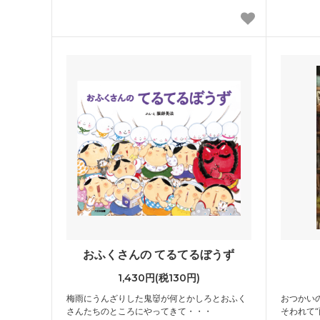
おふくさんの てるてるぼうず
1,430円(税130円)
梅雨にうんざりした鬼👹が何とかしろとおふく
おつかい
さんたちのところにやってきて・・・
そわれて