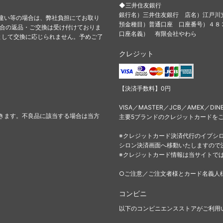
◆三井住友銀行
銀行名）三井住友銀行 店名）江戸川
違い等の場合は、弊社負担にてお取り
預金種目）普通口座 口座番号）４
都合の返品・ご交換は受け付けておりま
口座名義） 有限会社やわら
として交換に応じられません。予めご了
クレジット
【決済手数料】0円
VISA／MASTER／JCB／AMEX／DIN
きます。不良品に該当する場合は当方
主要5ブランドのクレジットカードを
※クレジットカード決済代行のイプシ
シロン決済画面へ移動いたしますので
※クレジットカード情報は当サイトで
○ご注意／ご注文者様とカード名義人
コンビニ
以下のコンビニエンスストアがご利用