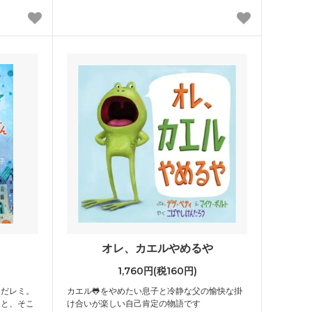
オレ、カエルやめるや
1,760円(税160円)
んだレミ。
カエル🐸をやめたい息子と冷静な父の愉快な掛
ると、そこ
け合いが楽しい自己肯定の物語です