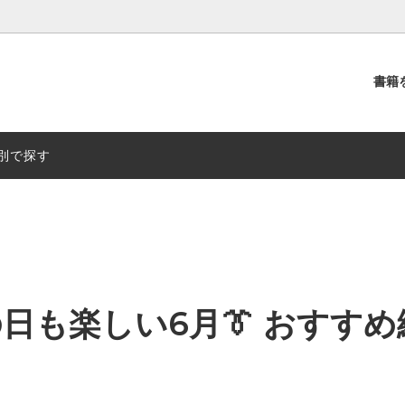
書籍
別
出版社別
別で探す
の日も楽しい6月👔 おすすめ