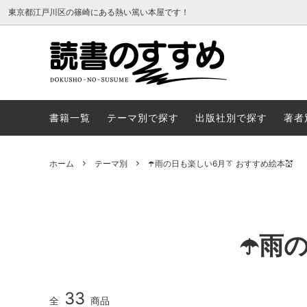
東京都江戸川区の篠崎にある熱い篤い本屋です！
書籍一覧
テーマ
書籍一覧
テーマ別で探す
出版社別で探す
著者
ホーム
テーマ別
☂️雨の日も楽しい6月👔 おすすめ絵本💒
☂️雨
33
全
商品