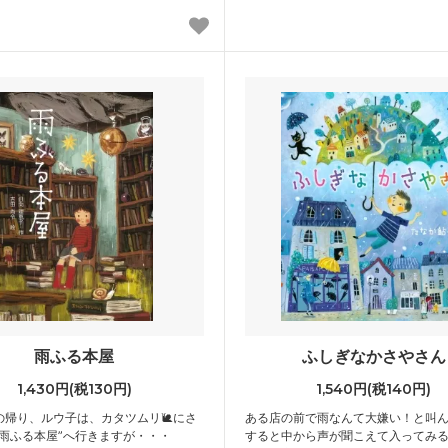
雨ふる本屋
ふしぎなかさやさん
1,430円(税130円)
1,540円(税140円)
の帰り、ルウ子は、カタツムリ🐌にさ
ある店の前で雨なんて大嫌い！と叫
“雨ふる本屋”へ行きますが・・・
すると中から声が聞こえて入ってみ