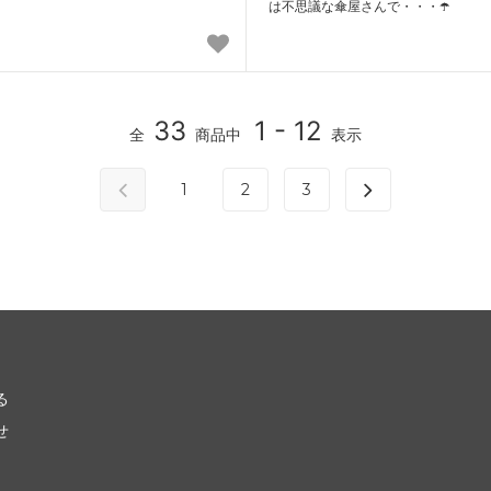
は不思議な傘屋さんで・・・☂️
33
1 - 12
全
商品中
表示
1
2
3
る
せ