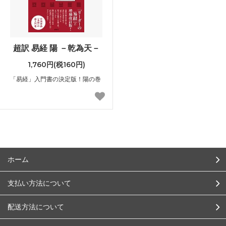
超訳 易経 陽 －乾為天－
1,760円(税160円)
「易経」入門書の決定版！陽の巻
ホーム
支払い方法について
配送方法について