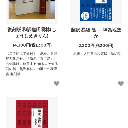
復刻版 和訳焦氏易林(し
超訳 易経 陰 ― 坤為地ほ
ょうしえきりん)
か
14,300円(税1,300円)
2,200円(税200円)
【ご予約にて受付】『易経』を発
「易経」入門書の決定版！陰の巻
展万化させ、『断易（五行易）』
の先駆けに位置する 知る人ぞ知る
幻の易「焦氏易林」の唯一の和訳
書 復刻版！