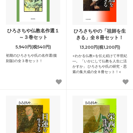
ひろさちや仏教名作選１
ひろさちやの「祖師を生
～３巻セット
きる」全８冊セット！
5,940円(税540円)
13,200円(税1,200円)
初期のひろさちや氏の名作選(復
<わかる仏教>を伝え続けて半世紀
刻版)の全３巻セット！
―。 「いかにして仏教を人生に活
かすか」 ひろさちや氏の研究・思
索の集大成の全８冊セット！<