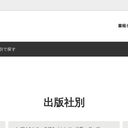
書籍
別
出版社別
別で探す
出版社別