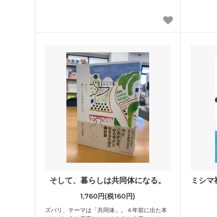
そして、暮らしは共同体になる。
ミシマ社
1,760円(税160円)
ズバリ、テーマは「共同体」。４年前に出た本