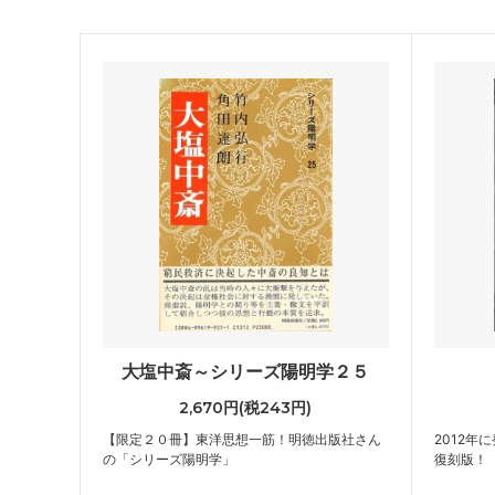
大塩中斎～シリーズ陽明学２５
2,670円(税243円)
【限定２０冊】東洋思想一筋！明徳出版社さん
2012年
の「シリーズ陽明学」
復刻版！