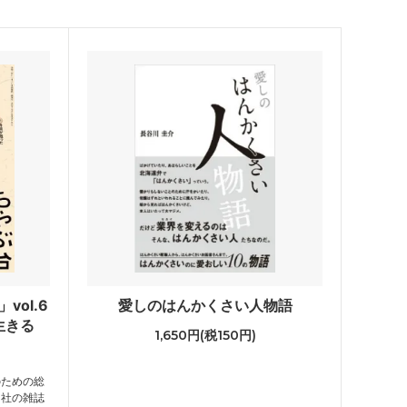
vol.6
愛しのはんかくさい人物語
生きる
1,650円(税150円)
のための総
マ社の雑誌