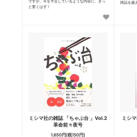
ですが、今を予言しているような内容に、きっ
雑誌を越
と驚くはず！
ミシマ社の雑誌 「ちゃぶ台 」Vol.2
ミシマ
革命前々夜号
1,650円(税150円)