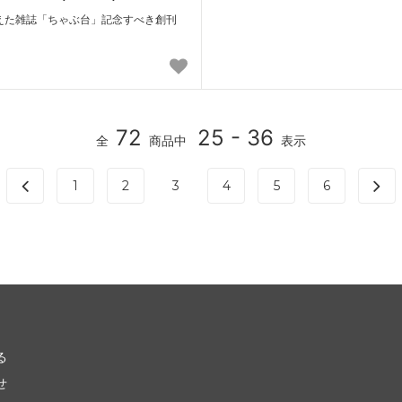
えた雑誌「ちゃぶ台」記念すべき創刊
72
25 - 36
全
商品中
表示
1
2
3
4
5
6
る
せ