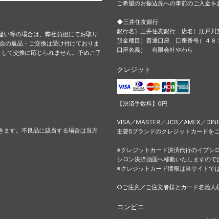
ご希望のお振込先への事前のご入金を
◆三井住友銀行
銀行名）三井住友銀行 店名）江戸川
違い等の場合は、弊社負担にてお取り
預金種目）普通口座 口座番号）４
都合の返品・ご交換は受け付けておりま
口座名義） 有限会社やわら
として交換に応じられません。予めご了
クレジット
【決済手数料】0円
VISA／MASTER／JCB／AMEX／DIN
きます。不良品に該当する場合は当方
主要5ブランドのクレジットカードを
※クレジットカード決済代行のイプシ
シロン決済画面へ移動いたしますので
※クレジットカード情報は当サイトで
○ご注意／ご注文者様とカード名義人
コンビニ