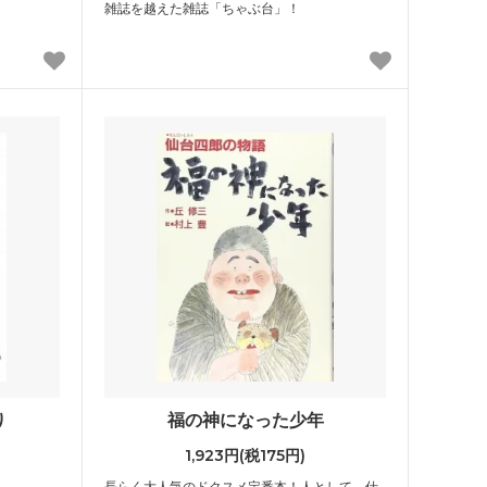
雑誌を越えた雑誌「ちゃぶ台」！
り
福の神になった少年
1,923円(税175円)
長らく大人気のドクスメ定番本！人として、仕