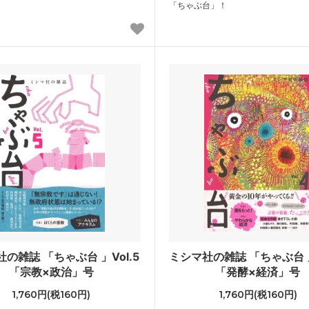
「ちゃぶ台」！
の雑誌 「ちゃぶ台 」Vol.5
ミシマ社の雑誌 「ちゃぶ台 」
「宗教×政治」号
「発酵×経済」号
1,760円(税160円)
1,760円(税160円)