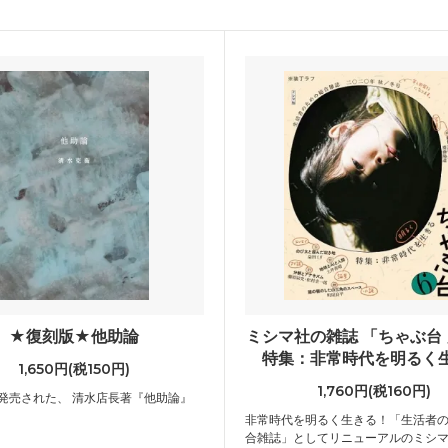
★復刻版★他助論
ミシマ社の雑誌 「ちゃぶ台 」
特集：非常時代を明るく
1,650円(税150円)
1,760円(税160円)
に発売された、 清水店長著『他助論』
非常時代を明るく生きる！「生活者
合雑誌」としてリニューアルのミシ