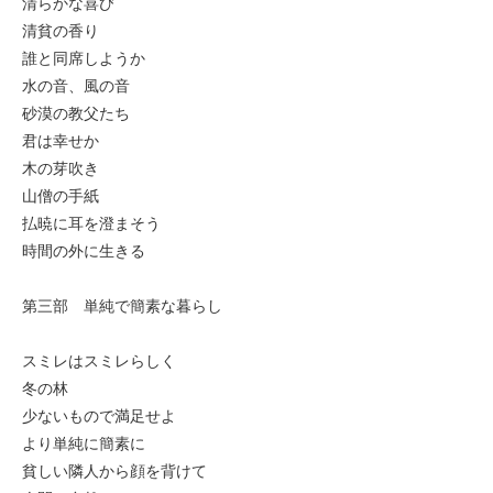
清らかな喜び
清貧の香り
誰と同席しようか
水の音、風の音
砂漠の教父たち
君は幸せか
木の芽吹き
山僧の手紙
払暁に耳を澄まそう
時間の外に生きる
第三部 単純で簡素な暮らし
スミレはスミレらしく
冬の林
少ないもので満足せよ
より単純に簡素に
貧しい隣人から顔を背けて