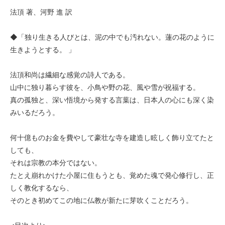
法頂 著、河野 進 訳
◆「独り生きる人びとは、泥の中でも汚れない。蓮の花のように
生きようとする。 」
法頂和尚は繊細な感覚の詩人である。
山中に独り暮らす彼を、小鳥や野の花、風や雪が祝福する。
真の孤独と、深い悟境から発する言葉は、日本人の心にも深く染
みいるだろう。
何十億ものお金を費やして豪壮な寺を建造し眩しく飾り立てたと
しても、
それは宗教の本分ではない。
たとえ崩れかけた小屋に住もうとも、覚めた魂で発心修行し、正
しく教化するなら、
そのとき初めてこの地に仏教が新たに芽吹くことだろう。