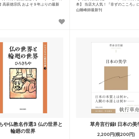
者 高萩徳宗氏 およそ９年ぶりの最新
本】 当店大人気！『非ずのこころ』
山睡峰師最新刊
ちや仏教名作選3 仏の世界と
草舟言行録Ⅰ 日本の美
輪廻の世界
2,200円(税200円)