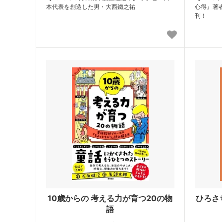
本代表を創造した男・大西鐵之祐
心得』著
刊！
10歳からの 考える力が育つ20の物
ひろさ
語