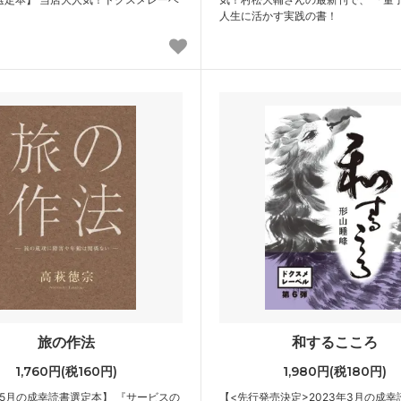
人生に活かす実践の書！
旅の作法
和するこころ
1,760円(税160円)
1,980円(税180円)
年5月の成幸読書選定本】 『サービスの
【<先行発売決定>2023年3月の成幸