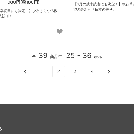
1,980円(税180円)
【6月の成幸読書にも決定！】執行草
望の最新刊『日本の美学』！
成幸読書にも決定！】ひろさちや仏教
最新刊！
39
25 - 36
全
商品中
表示
1
2
3
4
る