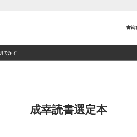
書籍
別
出版社別
別で探す
成幸読書選定本