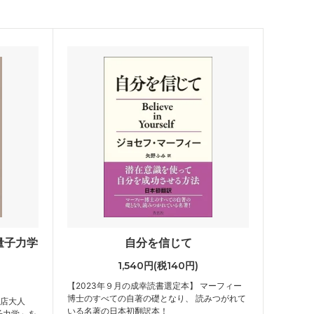
量子力学
自分を信じて
1,540円(税140円)
【2023年９月の成幸読書選定本】 マーフィー
博士のすべての自著の礎となり、 読みつがれて
当店大人
いる名著の日本初翻訳本！
子力学」を