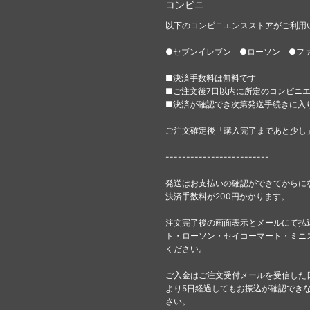
コンビニ
以下のコンビニエンスストアがご利用
●セブンイレブン ●ローソン ●フ
■決済手数料は無料です
■ご注文後7日以内に所定のコンビニ
■決済が確認でき次第発送手続きに入
ご注文確定後「購入完了まであと少し
-------------------------
発送はお支払いの確認ができてからに
決済手数料が200円かかります。
注文完了後の画面表示とメールにて払
ト・ローソン・セイコーマート・ミニ
ください。
ご入金はご注文受付メールを受信した
より5日経過してもお振込が確認でき
さい。