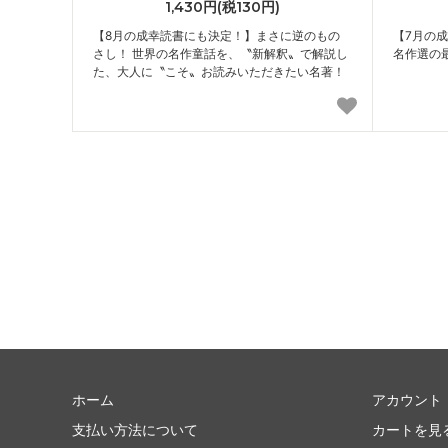
1,430円(税130円)
【8月の成幸読書にも決定！】まさに逆のもの
【7月の
さし！ 世界の名作童話を、〝新解釈〟で解説し
名作選の
た、大人に〝こそ〟お読みいただきたい名著！
ホーム
アカウント
支払い方法について
カートを見