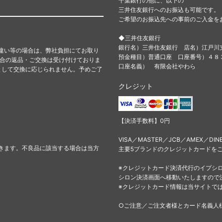
千葉銀行の他に、以下の
三井住友銀行へのお振込も可能です。
ご希望のお振込先への事前のご入金を
◆三井住友銀行
銀行名）三井住友銀行 店名）江戸川
違い等の場合は、弊社負担にてお取り
預金種目）普通口座 口座番号）４
都合の返品・ご交換は受け付けておりま
口座名義） 有限会社やわら
として交換に応じられません。予めご了
クレジット
【決済手数料】0円
VISA／MASTER／JCB／AMEX／DIN
きます。不良品に該当する場合は当方
主要5ブランドのクレジットカードを
※クレジットカード決済代行のイプシ
シロン決済画面へ移動いたしますので
※クレジットカード情報は当サイトで
○ご注意／ご注文者様とカード名義人