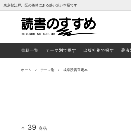
東京都江戸川区の篠崎にある熱い篤い本屋です！
書籍一覧
テーマ
書籍一覧
テーマ別で探す
出版社別で探す
著者
ホーム
テーマ別
成幸読書選定本
39
全
商品