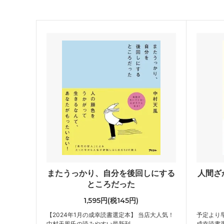
またうっかり、自分を後回しにする
人間ざ
ところだった
1,595円(税145円)
【2024年1月の成幸読書選定本】 当店大人気！
予定より早
中村天風氏の読みやすい最新刊
成幸読書