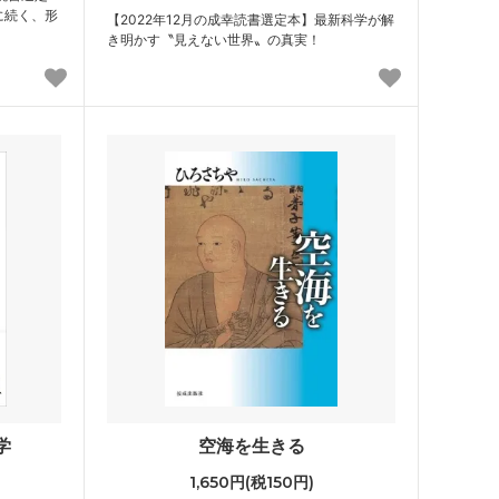
に続く、形
【2022年12月の成幸読書選定本】最新科学が解
き明かす〝見えない世界〟の真実！
学
空海を生きる
1,650円(税150円)