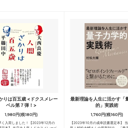
かりは百五歳 <ドクスメレー
最新理論を人生に活かす「
ベル第７弾！>
的」実践術
1,980円(税180円)
1,760円(税160円)
く入荷しました！【2023年12月の
【2023年10月の成幸読書選定本】 
選定本】 当店大人気！ドクスメレーベ
気！村松大輔さんの最新刊で、 「量