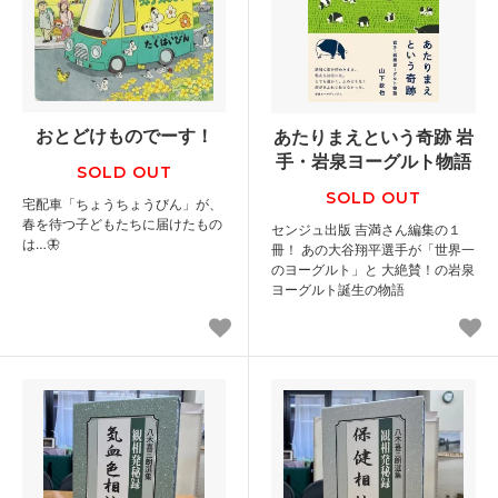
おとどけものでーす！
あたりまえという奇跡 岩
手・岩泉ヨーグルト物語
SOLD OUT
SOLD OUT
宅配車「ちょうちょうびん」が、
春を待つ子どもたちに届けたもの
センジュ出版 吉満さん編集の１
は…🦋
冊！ あの大谷翔平選手が「世界一
のヨーグルト」と 大絶賛！の岩泉
ヨーグルト誕生の物語