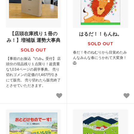
【店頭在庫残り１冊の
はるだ！！もんね。
み！】増補版 運勢大事典
SOLD OUT
SOLD OUT
春だ！冬のねむりから目覚めたみ
んなみんな春にうかれて大変身！
【事前のお振込〝のみ〟受付】 店
🦁
頭分の現品残り１点限り！超貴重
な1,034ページの易学事典。 売り
切れゴメンの定価の1,467円引き
にて販売。 売り切れたら販売終了
とさせていただきます。