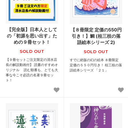
【完全版】日本人として
【８冊限定 定価の550円
の「初源を思い出す」た
引き！】鯛 (桂三枝の落
めの９冊セット！
語絵本シリーズ 2)
SOLD OUT
SOLD OUT
【９冊セットご注文限定の清水店
すでに絶版の幻の絵本 ８冊限定
長の解説動画付】 読書のすすめオ
定価の５５０円引き！ 桂三枝の落
リジナル 読む順番も、とても大
語絵本シリーズ 「２１」
事な今こそ必読の名著９冊セッ
ト！