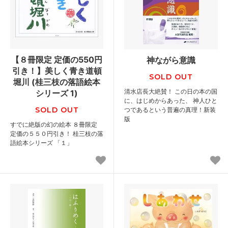
【８冊限定 定価の550円
神ながら意識
引き！】美しく青き道頓
SOLD OUT
堀川 (桂三枝の落語絵本
清水店長大絶賛！ この日の本の国
シリーズ 1)
に、はじめからあった、 神人ひと
SOLD OUT
つであるという普遍の真理！新装
版
すでに絶版の幻の絵本 ８冊限定
定価の５５０円引き！ 桂三枝の落
語絵本シリーズ 「１」