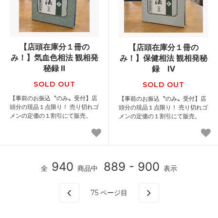
【店頭在庫分１冊の
【店頭在庫分１冊の
み！】気血色相法 観相発
み！】保健相法 観相発秘
秘録 Ⅱ
録 Ⅳ
SOLD OUT
SOLD OUT
【事前のお振込〝のみ〟受付】店
【事前のお振込〝のみ〟受付】店
頭分の現品１点限り！ 売り切れゴ
頭分の現品１点限り！ 売り切れゴ
メンの定価の１割引にて販売。
メンの定価の１割引にて販売。
940
889 - 900
全
商品中
表示
75
ページ目