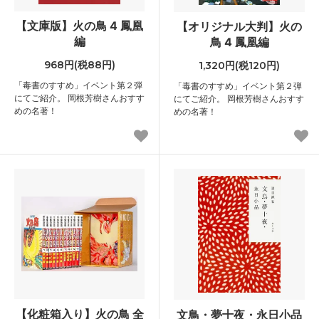
【文庫版】火の鳥 4 鳳凰
【オリジナル大判】火の
編
鳥 4 鳳凰編
968円(税88円)
1,320円(税120円)
「毒書のすすめ」イベント第２弾
「毒書のすすめ」イベント第２弾
にてご紹介。 岡根芳樹さんおすす
にてご紹介。 岡根芳樹さんおすす
めの名著！
めの名著！
【化粧箱入り】火の鳥 全
文鳥・夢十夜・永日小品