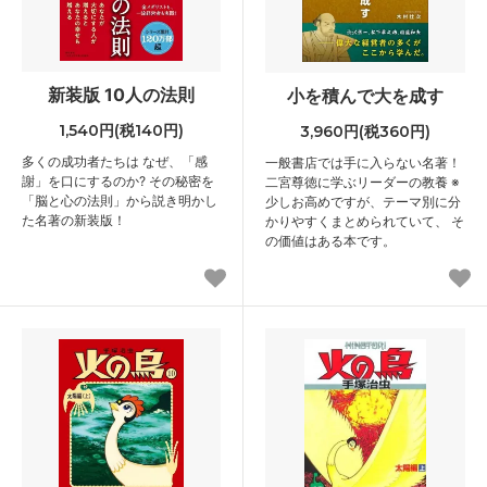
新装版 10人の法則
小を積んで大を成す
1,540円(税140円)
3,960円(税360円)
多くの成功者たちは なぜ、「感
一般書店では手に入らない名著！
謝」を口にするのか? その秘密を
二宮尊徳に学ぶリーダーの教養 ※
「脳と心の法則」から説き明かし
少しお高めですが、テーマ別に分
た名著の新装版！
かりやすくまとめられていて、 そ
の価値はある本です。