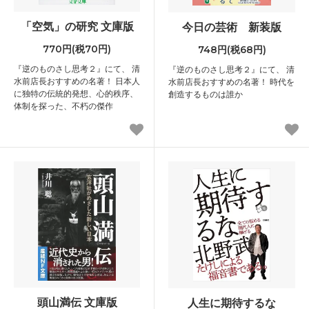
「空気」の研究 文庫版
今日の芸術 新装版
770円(税70円)
748円(税68円)
『逆のものさし思考２』にて、 清
『逆のものさし思考２』にて、 清
水前店長おすすめの名著！ 日本人
水前店長おすすめの名著！ 時代を
に独特の伝統的発想、心的秩序、
創造するものは誰か
体制を探った、不朽の傑作
頭山満伝 文庫版
人生に期待するな