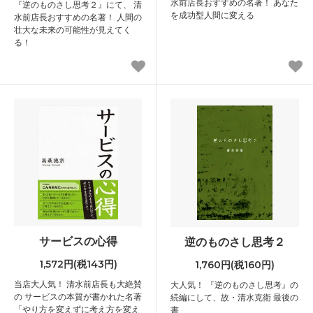
水前店長おすすめの名著！ あなた
『逆のものさし思考２』にて、 清
を成功型人間に変える
水前店長おすすめの名著！ 人間の
壮大な未来の可能性が見えてく
る！
サービスの心得
逆のものさし思考２
1,572円(税143円)
1,760円(税160円)
当店大人気！ 清水前店長も大絶賛
大人気！ 『逆のものさし思考』の
の サービスの本質が書かれた名著
続編にして、故・清水克衛 最後の
「やり方を変えずに考え方を変え
書