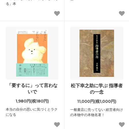
る」本
「要するに」って言わな
松下幸之助に学ぶ 指導者
いで
の一念
1,980円(税180円)
11,000円(税1,000円)
本当の自分の思いに気づくとラク
一般書店に売ってない 経営者向け
になる
の本物中の本物名著！