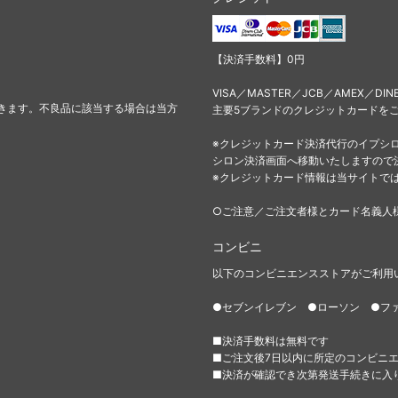
【決済手数料】0円
VISA／MASTER／JCB／AMEX／DIN
きます。不良品に該当する場合は当方
主要5ブランドのクレジットカードを
※クレジットカード決済代行のイプシ
シロン決済画面へ移動いたしますので
※クレジットカード情報は当サイトで
○ご注意／ご注文者様とカード名義人
コンビニ
以下のコンビニエンスストアがご利用
●セブンイレブン ●ローソン ●フ
■決済手数料は無料です
■ご注文後7日以内に所定のコンビニ
■決済が確認でき次第発送手続きに入