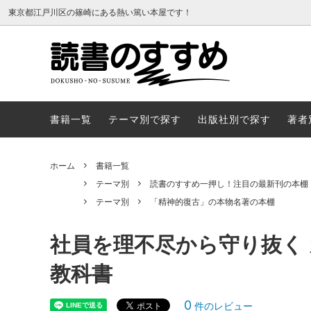
東京都江戸川区の篠崎にある熱い篤い本屋です！
書籍一覧
テーマ
書籍一覧
テーマ別で探す
出版社別で探す
著者
ホーム
書籍一覧
テーマ別
読書のすすめ一押し！注目の最新刊の本棚
テーマ別
「精神的復古」の本物名著の本棚
社員を理不尽から守り抜く
教科書
0
件のレビュー