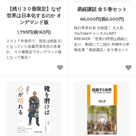
【残り３０冊限定】なぜ
易経講話 全５巻セット
世界は日本化するのか オ
66,000円(税6,000円)
ンデマンド版
執行草舟社長 大絶賛！ 大人気
1,793円(税163円)
YouTubeチャンネルLIMIT
BREAKER 「世界の摂理は易経に
２０１７年発売で、現在は絶版 幻
あり」動画にてご紹介 本物中の本
となっていた佐藤芳直先生の名著
物名著『易経講話』全５巻セット
が、 ５０冊限定でオンデマンド版
となって復活！