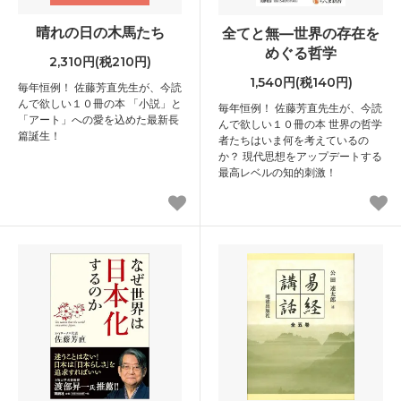
晴れの日の木馬たち
全てと無―世界の存在を
めぐる哲学
2,310円(税210円)
1,540円(税140円)
毎年恒例！ 佐藤芳直先生が、今読
んで欲しい１０冊の本 「小説」と
毎年恒例！ 佐藤芳直先生が、今読
「アート」への愛を込めた最新長
んで欲しい１０冊の本 世界の哲学
篇誕生！
者たちはいま何を考えているの
か？ 現代思想をアップデートする
最高レベルの知的刺激！