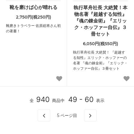
靴を磨けば心が晴れる
執行草舟社長 大絶賛！本
物名著『超越する知性』
2,750円(税250円)
『魂の錬金術』『エリッ
靴磨きトラベラー 佐原総将さん初
ク・ホッファー自伝』３
の著書！
冊セット
6,050円(税550円)
執行草舟社長 大絶賛！ 『超越す
る知性』エリック・ホッファーの
名著 『魂の錬金術』『エリック・
ホッファー自伝』３冊セット
940
49 - 60
全
商品中
表示
5
ページ目