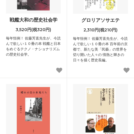
戦艦大和の歴史社会学
グロリアソサエテ
3,520円(税320円)
2,310円(税210円)
毎年恒例！ 佐藤芳直先生が、今読
毎年恒例！ 佐藤芳直先生が、今読
んで欲しい１０冊の本 戦艦と日本
んで欲しい１０冊の本 百年前の京
をめぐるテクノ・ナショナリズム
都で、新たな美「民藝」の世界を
の歴史社会学。
切り開いた人々の 情熱と輝きの
日々を描く歴史長編。