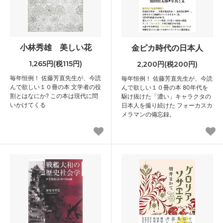
小林秀雄 美しい花
金ピカ時代の日本人
1,265円(税115円)
2,200円(税200円)
毎年恒例！ 佐藤芳直先生が、今読
毎年恒例！ 佐藤芳直先生が、今読
んで欲しい１０冊の本 文学者の役
んで欲しい１０冊の本 80年代を
割とはなにか? この本は現代に問
駆け抜けた「濃い」キャラクタの
いかけてくる
日本人を撮り続けた フォーカスカ
メラマンの備忘録。