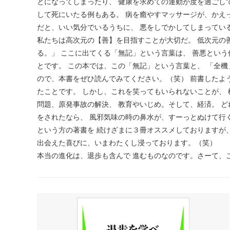
とになってしまったり、 健康を求めての運動が度を過ごし
して死にいたる例もある。 病を癒やすマッサージが、かえ
だと、いい気分でいるうちに、 悪をしでかしてしまってい
私たちは高次元の【善】を目指すことが大切だ。 低次元の
る。」 ここに出てくる「無記」という言葉は、 善悪とい
とです。 この本では、この「無記」という言葉と、 「全
ので、本書をぜひ読んでみてください。（笑） 前書したよ
たことです。 しかし、これを笑ってもいられないことが、
問題、原発事故の解決、 教育やいじめ。そして、経済。 
をされたなら、 風邪気味の時の鼻水が、すーっとぬけて行
という方の著書を 続けざまに３冊オススメしておりますが
出会えた喜びに、いまわたくし浸っております。（笑）
本当の進化は、退歩も含んで 進むものなのです。さーて、