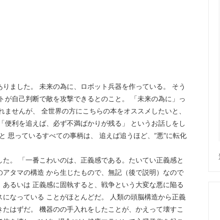
ありました。 未来の為に、ロボット兵器を作っている。 そう
ットが自己判断で敵を攻撃できるとのこと。 「未来の為に」っ
しれませんが、 全世界の方にこちらの本をオススメしたいと、
 「便利を追えば、必ず不満ばかりが残る」 というお話しをし
”と 思っているすべての事柄は、 追えば追うほど、”悪”に転化
した。 「一番こわいのは、正義感である。たいてい正義感と
のアタマの構造 から生じたもので、無記（後で説明）なので
、あるいは 正義感に固執すると、戦争という大変な悪に陥る
スになっている ことがほとんどだ。 人類の頭脳構造から正義
きたはずだ。 機器のの手入れをしたことが、かえって壊すこ