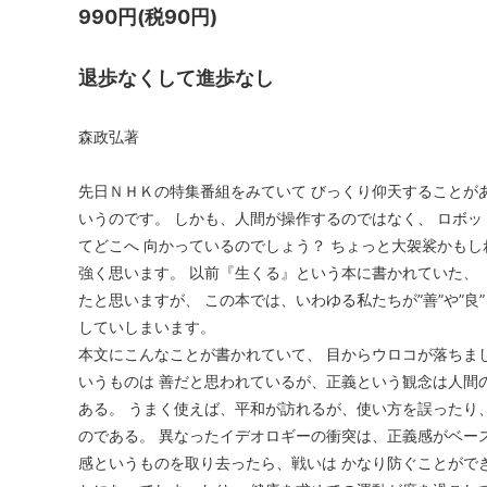
990円(税90円)
退歩なくして進歩なし
森政弘著
先日ＮＨＫの特集番組をみていて びっくり仰天することが
いうのです。 しかも、人間が操作するのではなく、 ロボ
てどこへ 向かっているのでしょう？ ちょっと大袈裟かも
強く思います。 以前『生くる』という本に書かれていた、
たと思いますが、 この本では、いわゆる私たちが”善”や”良
していしまいます。
本文にこんなことが書かれていて、 目からウロコが落ちま
いうものは 善だと思われているが、正義という観念は人間
ある。 うまく使えば、平和が訪れるが、使い方を誤ったり
のである。 異なったイデオロギーの衝突は、正義感がベー
感というものを取り去ったら、戦いは かなり防ぐことがで