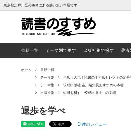
東京都江戸川区の篠崎にある熱い篤い本屋です！
書籍一覧
テーマ
書籍一覧
テーマ別で探す
出版社別で探す
著者
ホーム
書籍一覧
テーマ別
当店大人気！読書のすすめセレクトの定番
テーマ別
佼成出版社 吉川編集長おすすめの本棚
出版社別
心田を耕す「佼成出版社」の本棚
退歩を学べ
0
件のレビュー