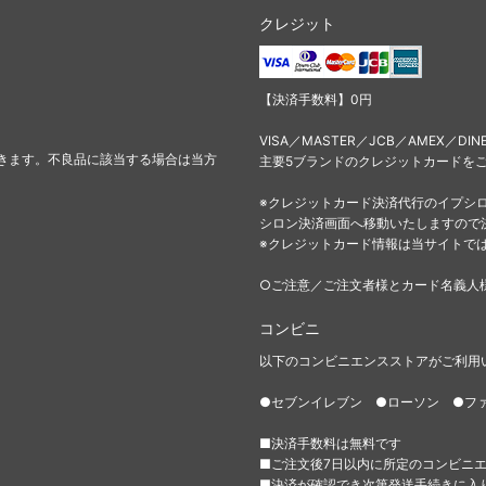
クレジット
【決済手数料】0円
VISA／MASTER／JCB／AMEX／DIN
きます。不良品に該当する場合は当方
主要5ブランドのクレジットカードを
※クレジットカード決済代行のイプシ
シロン決済画面へ移動いたしますので
※クレジットカード情報は当サイトで
○ご注意／ご注文者様とカード名義人
コンビニ
以下のコンビニエンスストアがご利用
●セブンイレブン ●ローソン ●フ
■決済手数料は無料です
■ご注文後7日以内に所定のコンビニ
■決済が確認でき次第発送手続きに入