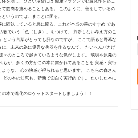
て体を壊し、ひどい場合には 健康マラソンで心臓発作を起こ
って筋肉を痛めることもある。 このように、善をしているの
るというのでは、まことに困る。
善に固執していると悪に陥る。これが本当の善のすすめ であ
う仏教でいう「色（しき）」をつけて、 判断しない考え方のこ
機」という言葉がとっても肝なのですが、 ここで語ると野暮な
うに、未来の為に優秀な兵器を作るなんて、 たいへんバカげ
 様々のところで起きているような気がします。 環境や原発の
どれもが、多くの方がこの本に書かれてあることを 実感・実行
くような、 心の快感が得られると思います。 こちらの森さん
、 どの本の知恵も、斬新で面白く実行的です。 たいした本に
この本で進化のロケットスタートしましょう！！