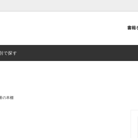
書籍
別
出版社別
別で探す
著の本棚