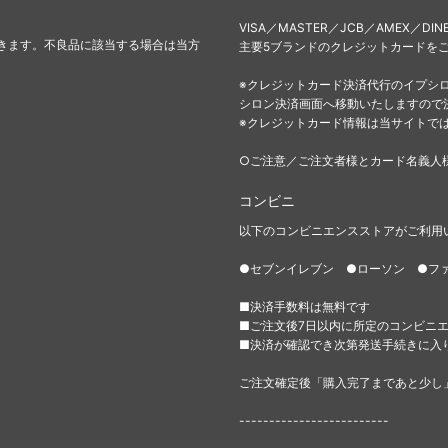
VISA／MASTER／JCB／AMEX／DIN
きます。不良品に該当する場合は当方
主要5ブランドのクレジットカードを
※クレジットカード決済代行のイプシ
シロン決済画面へ移動いたしますので
※クレジットカード情報は当サイトで
○ご注意／ご注文者様とカード名義人
コンビニ
以下のコンビニエンスストアがご利用
●セブンイレブン ●ローソン ●フ
■決済手数料は無料です
■ご注文後7日以内に所定のコンビニ
■決済が確認でき次第発送手続きに入
ご注文確定後「購入完了まであと少し
-------------------------