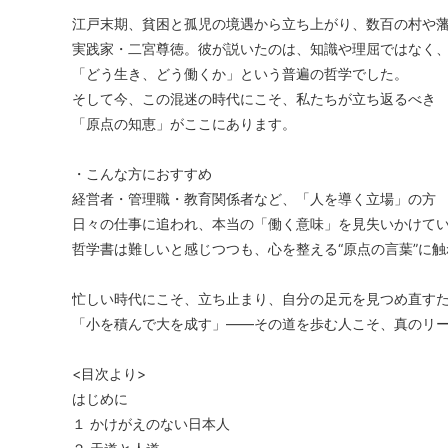
江戸末期、貧困と孤児の境遇から立ち上がり、数百の村や
実践家・二宮尊徳。彼が説いたのは、知識や理屈ではなく
「どう生き、どう働くか」という普遍の哲学でした。
そして今、この混迷の時代にこそ、私たちが立ち返るべき
「原点の知恵」がここにあります。
・こんな方におすすめ
経営者・管理職・教育関係者など、「人を導く立場」の方
日々の仕事に追われ、本当の「働く意味」を見失いかけて
哲学書は難しいと感じつつも、心を整える“原点の言葉”に
忙しい時代にこそ、立ち止まり、自分の足元を見つめ直す
「小を積んで大を成す」――その道を歩む人こそ、真のリ
<目次より>
はじめに
１ かけがえのない日本人