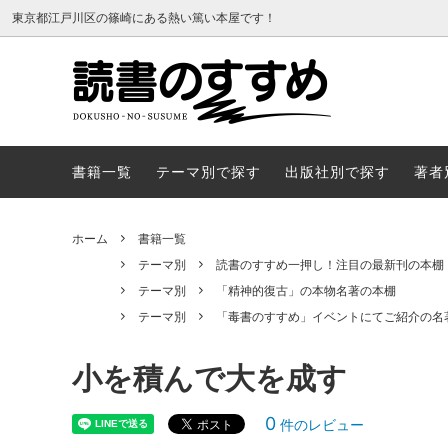
東京都江戸川区の篠崎にある熱い篤い本屋です！
書籍一覧
テーマ
書籍一覧
テーマ別で探す
出版社別で探す
著者
ホーム
書籍一覧
テーマ別
読書のすすめ一押し！注目の最新刊の本棚
テーマ別
「精神的復古」の本物名著の本棚
テーマ別
「毒書のすすめ」イベントにてご紹介の名
小を積んで大を成す
0
件のレビュー