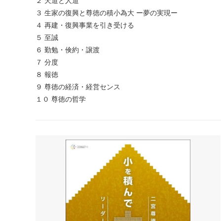
２ 天道と人道
３ 生家の復興と尊徳の積小為大 ー夢の実現ー
４ 再建・復興事業を引き受ける
５ 至誠
６ 勤勉・倹約・譲渡
７ 分度
８ 報徳
９ 尊徳の経済・経営センス
１０ 尊徳の哲学