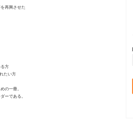
藩を再興させた
、
いる方
触れたい方
ための一冊。
ーダーである。