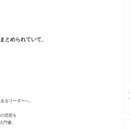
まとめられていて、
。
にあるリーダーへ。
徳の思想を
の入門書。