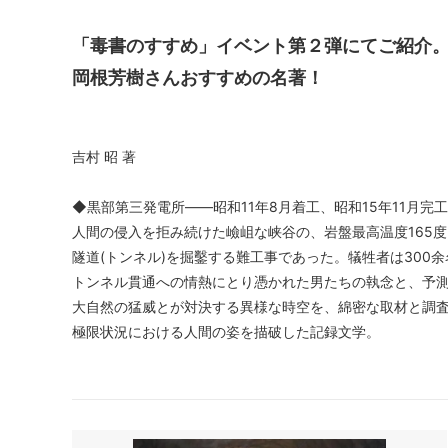
「毒書のすすめ」イベント第２弾にてご紹介
岡根芳樹さんおすすめの名著！
吉村 昭 著
◆黒部第三発電所――昭和11年8月着工、昭和15年11月完
人間の侵入を拒み続けた嶮岨な峡谷の、岩盤最高温度165
隧道(トンネル)を掘鑿する難工事であった。犠牲者は300
トンネル貫通への情熱にとり憑かれた男たちの執念と、予
大自然の猛威とが対決する異様な時空を、綿密な取材と調
極限状況における人間の姿を描破した記録文学。