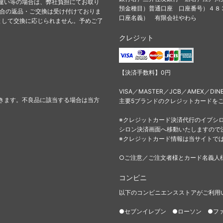
違い等の場合は、弊社負担にてお取り
預金種目）普通口座 口座番号）４
都合の返品・ご交換は受け付けておりま
口座名義） 有限会社やわら
として交換に応じられません。予めご了
クレジット
【決済手数料】0円
VISA／MASTER／JCB／AMEX／DIN
きます。不良品に該当する場合は当方
主要5ブランドのクレジットカードを
※クレジットカード決済代行のイプシ
シロン決済画面へ移動いたしますので
※クレジットカード情報は当サイトで
○ご注意／ご注文者様とカード名義人
コンビニ
以下のコンビニエンスストアがご利用
●セブンイレブン ●ローソン ●フ