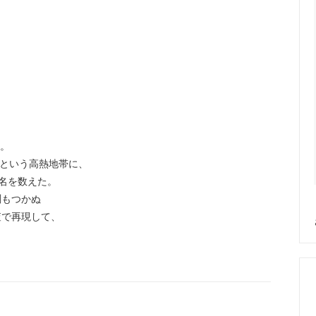
。
工。
度という高熱地帯に、
余名を数えた。
測もつかぬ
査で再現して、