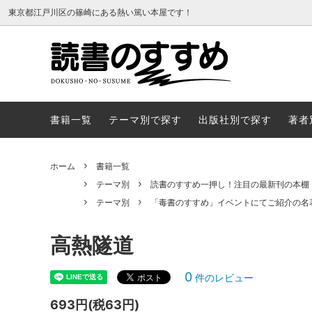
東京都江戸川区の篠崎にある熱い篤い本屋です！
書籍一覧
テーマ
書籍一覧
テーマ別で探す
出版社別で探す
著者
ホーム
書籍一覧
テーマ別
読書のすすめ一押し！注目の最新刊の本棚
テーマ別
「毒書のすすめ」イベントにてご紹介の名
高熱隧道
0
件のレビュー
693円(税63円)