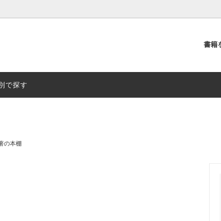
書籍
別
出版社別
別で探す
著の本棚