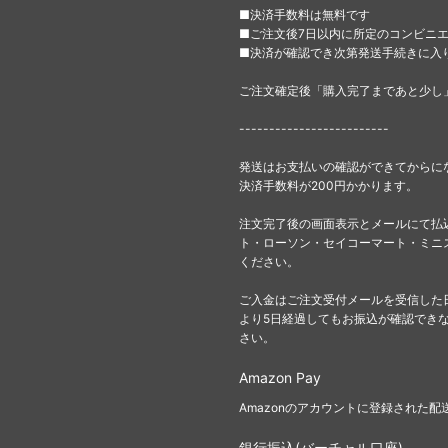
■決済手数料は無料です
■ご注文後7日以内に所定のコンビニ
■決済が確認でき次第発送手続きに入
ご注文確定後「購入完了まであと少し
-------------------------
発送はお支払いの確認ができてからに
決済手数料が200円かかります。
注文完了後の画面表示とメールにて払
ト・ローソン・セイコーマート・ミニ
ください。
ご入金はご注文受付メールを受信した
より5日経過してもお振込が確認でき
さい。
Amazon Pay
Amazonのアカウントに登録された
銀行振込(バーチャル口座)