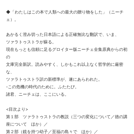
◆「わたしはこの本で人類への最大の贈り物をした」（ニーチ
ェ）。
あかるく澄み切った日本語による正確無比な翻訳で、いま、
ツァラトゥストラが蘇る。
現在もっとも信頼に足るグロイター版ニーチェ全集原典からの初
の
文庫完全新訳。読みやすく、しかもこれ以上なく哲学的に厳密
な、
ツァラトゥストラ訳の新標準が、遂にあらわれた。
-この危機の時代のために。ふたたび。
諸君、ニーチェは、ここにいる。
<目次より>
第１部 ツァラトゥストラの教説（三つの変化について／徳の講
座について ほか）／
第２部（鏡を持つ幼子／至福の島々で ほか）／