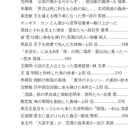
笵仲淹 「公罪の無かる可からず」、政治家の義侠─王 瑞来…
辛棄疾 「男児は死に到るも心鉄の如し」、文武両道の義侠─王
崔忠献 王を越える権力者になった男─須川 英徳…………………
チンギス・カン どん底から世界征服者へ駆け上がった
英雄とそれを支えた僚友・盟友たち─四日市 康博………………
崔 瑩 社稷に身命を捧げた高麗の武人─加藤 裕人…………………
馬皇后 天下を慈愛で包んだ大姉御─上田 信…………………16
『水滸伝』にみる&侠「侠」の死に場所・梁山泊に集った一
─荒木 達雄…………………180
王陽明 小説の主人公となった儒者提督─林 文孝…………………
王 直 明朝と対峙した海の侠者─上田 信…………………210
李舜臣 朝鮮の救国の英雄、「東洋のネルソン」の素顔─鈴木 
沈惟敬 日中国交回復に命を賭けた&侠士─上田 信………………
「流賊」前の李自成と張献忠明末、游民たち─吉尾 寬…………
鄭芝龍 海の軍閥を創始した梟雄─上田 信…………………276
孝荘文皇后モンゴルから来た大清帝国の〝国母〟─杉山 清彦…
石達開 君主に遠ざけられた義王─菊池 秀明…………………30
金玉均 「大逆不道」か、悲運の改革者か─須川 英徳……………