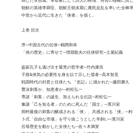
倒した李自成、革命家にして詩人の秋瑾、秀吉の侵略に抗
朝鮮の英雄李舜臣、朝鮮王朝末期に農民反乱を率いた全棒
中世から近代に生きた「侠者」を描く。
上巻 目次
序─中国古代の任侠─鶴間和幸
「侠の歴史」に寄せて─増淵龍夫の任侠研究─土屋紀義
盗跖孔子も逃げ出す最兇の哲学者─竹内康浩
子路&侠気の必要性を身を以て示した儒者─高木智見
戦国時代の封君と任侠たち 『史記』に描かれた─藤田勝久
曹沫刺客か、知恵者か─村松弘一
専諸「刺客」の誕生、加えられる伝説─村松弘一
豫譲「己を知る者」のために死んだ「国士」─濱川栄
荊軻最後の刺客の醸成される「侠」、共感される「侠」─村
卜式「自由な市場」を守り抜こうとした羊飼い─濱川栄
呂母歴史を動かした女侠たち─佐々木満実