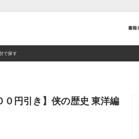
書籍
別
出版社別
別で探す
００円引き】侠の歴史 東洋編