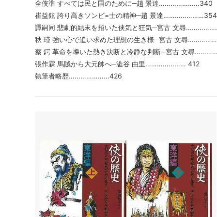
全侠準 すべては民と国のために─趙 景達…………………340
崔益鉉 誇り高きソンビ=士の精神─趙 景達…………………354
譚嗣同 悲劇的結末を招いた侠気と狂気─宮古 文尋………………
秋 瑾 強い心で追い求めた理想の生き様─宮古 文尋……………
蔡 鍔 革命を導いた熱き決断と冷静な判断─宮古 文尋……………
張作霖 馬賊から大元帥へ─澁谷 由里………………… 412
執筆者略歴…………………426