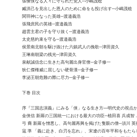
張倹侠なる人々に守られた党人─小嶋茂稔
臧洪己を見出した恩人のために命をも投げ出す─小嶋茂稔
関羽神になった英雄─渡邉義浩
張飛庶民の英雄─渡邉義浩
趙雲主君の子を守り抜く─渡邉義浩
太史慈約束を守る─渡邉義浩
侯景南北朝を駆け抜けた六鎮武人の挽歌─津田資久
王琳南朝梁の残光─津田資久
泉献誠信念に生きた高句麗出身官僚─金子修一
狄仁傑権威に屈しない硬骨漢─金子修一
李泌王朝危難の際に尽力─金子修一
下巻 目次
序『三国志演義』にみる「侠」なる生き方―明代史の視点から
金侠信 新羅の三国統一における最大の功臣─植田喜 兵成智 …
弓 裔 新羅を憎悪し、高句麗再興を掲げた隻眼の僧─須川 英徳
寇 準 「義に赴き、白刃を忘れ」、宋遼の百年平和をもたらした