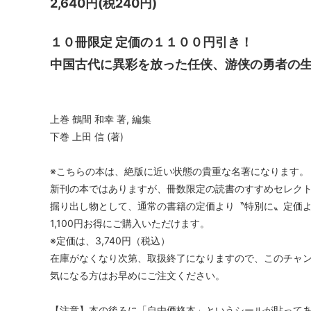
2,640円(税240円)
１０冊限定 定価の１１００円引き！
中国古代に異彩を放った任侠、游侠の勇者の
上巻 鶴間 和幸 著, 編集
下巻 上田 信 (著)
※こちらの本は、絶版に近い状態の貴重な名著になります。
新刊の本ではありますが、冊数限定の読書のすすめセレク
掘り出し物として、通常の書籍の定価より〝特別に〟定価
1,100円お得にご購入いただけます。
※定価は、3,740円（税込）
在庫がなくなり次第、取扱終了になりますので、このチャ
気になる方はお早めにご注文ください。
【注意】本の後ろに「自由価格本」というシールが貼って