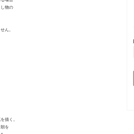
出し物の
も
ません。
。
、
死を描く。
王朝を