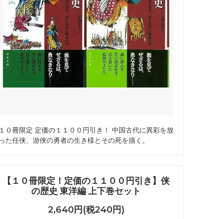
１０冊限定 定価の１１００円引き！ 中国古代に異彩を放
った任侠、游侠の勇者の生き様とその死を描く。
【１０冊限定！定価の１１００円引き】侠
の歴史 東洋編 上下巻セット
2,640円(税240円)