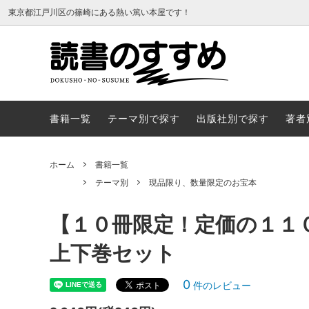
東京都江戸川区の篠崎にある熱い篤い本屋です！
書籍一覧
テーマ
書籍一覧
テーマ別で探す
出版社別で探す
著者
ホーム
書籍一覧
テーマ別
現品限り、数量限定のお宝本
【１０冊限定！定価の１１
上下巻セット
0
件のレビュー