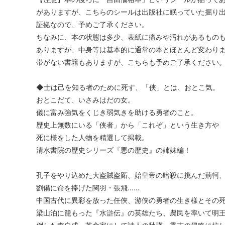
がありますが、こちらのシールは出版社に眠っていた掘り
証拠なので、予めご了承ください。
ちなみに、本の状態は多少、表紙に痛みや汚れがあるもの
ありますが、中身等は基本的に通常の本とほとんど変わり
帯がない書籍もありますが、こちらも予めご了承ください
◆士は己を知る者のために死す、「侠」とは、おとこ気。
おとこだて、いさみはだの女。
儀に富み強気をくじき弱気きを助ける勇者のこと。
歴史上無数にいる「侠者」から「これぞ」という生き方や
死に様をした人物を精選して掲載。
清水書院の歴史シリーズ『悪の歴史』の姉妹編！
孔子をやり込めた大盗賊盗跖、始皇帝の暗殺に挑んだ荊軻
劉備に命を捧げた関羽・張飛……
中国古代に異彩を放った任俠、游侠の勇者の生き様とその
梁山泊に籠もった『水滸伝』の英雄たち、農民を率いて明