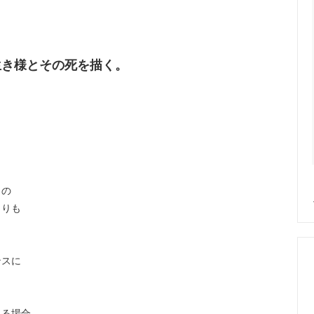
生き様とその死を描く。
トの
よりも
ンスに
ある場合