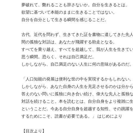
夢破れて、斃れることも辞さないか。自分を生きるとは、
欲望に基づいて本能のままに生きることではない。
自分を自分として生きる瞬間を感じることだ。
古代、近代を問わず、生きてきた証を書物に遺してきた先
間の孤独な対話は、あなたが飛躍する助走となる。
すべてを乗り越え、すべてを超越して、我が人生を生きて
思う瞬間。恐らく、それは自己満足だ。
しかしながら、自己満足のない人生に何の意味があるのだ
「人口知能の発展は便利な世の中を実現するかもしれない
しかしながら、あなた自身の人生を充足させるのかは分か
答えのない問いに孤独に向き合い続け、偉大な先人と孤独
対話を続けること。本を読むとは、自分自身をより複雑に
ということだ。今ある自分自身を超越する知性、その跳躍
するためにこそ、読書が必要である。」 はじめにより
【目次より】