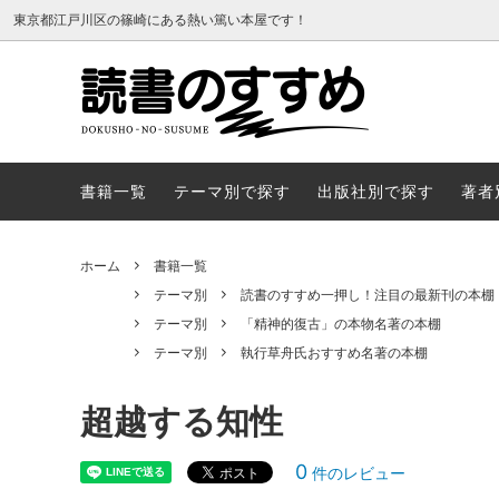
東京都江戸川区の篠崎にある熱い篤い本屋です！
書籍一覧
テーマ
書籍一覧
テーマ別で探す
出版社別で探す
著者
ホーム
書籍一覧
テーマ別
読書のすすめ一押し！注目の最新刊の本棚
テーマ別
「精神的復古」の本物名著の本棚
テーマ別
執行草舟氏おすすめ名著の本棚
超越する知性
0
件のレビュー