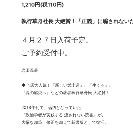
1,210円(税110円)
執行草舟社長 大絶賛！「正義」に騙されない
４月２７日入荷予定。
ご予約受付中。
岩田温著
◆当店大人気！『新しい武士道』、『生くる』、
『魂の燃焼へ』などの著者執行草舟氏 大絶賛！
2018年刊で、品切となっていた
『政治学者が実践する 流されない読書』が、
大幅な加筆、修正を加えて新書版として復活。