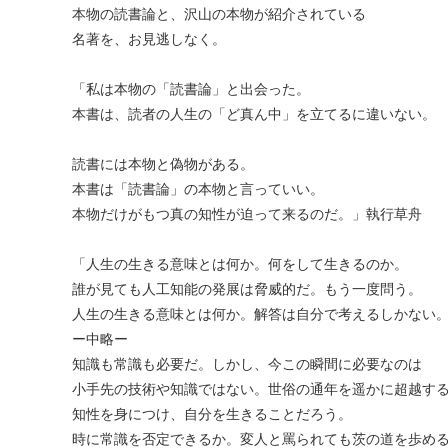
本物の読書論と、沢山の本物が紹介されている
名著を、お見逃しなく。
「私は本物の「読書論」と出会った。
本書は、読者の人生の「ど真ん中」を立てるに違いない。
読書には本物と偽物がある。
本書は「読書論」の本物と言っていい。
本物だけがもつ真の知性が迫って来るのだ。」執行草舟
「人生の生きる意味とは何か。何をして生きるのか。
誰が見ても人工知能の発展は脅威的だ。もう一度問う。
人生の生きる意味とは何か。解答は自分で考えるしかない
ー中略ー
知識も常識も必要だ。しかし、今この瞬間に必要なのは
小手先の技術や知識ではない。世俗の通年を遥かに超越す
知性を身につけ、自分を生きることだろう。
時に常識を否定できるか。変人と罵られても茨の道を歩め