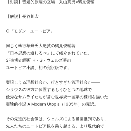
【対談】普遍的原理の立場 丸山真男×鶴見俊輔
【解説】長谷川宏
○『モダン・ユートピア』
同じく執行草舟氏大絶賛の鶴見俊輔著
『日本思想の道しるべ』にて紹介されていた、
SF古典の巨匠 H・G・ウェルズ著の
ユートピア小説、初の完訳版です。
実現しうる理想社会か、行きすぎた管理社会か――
シリウスの彼方に位置するもうひとつの地球で
優秀なサムライたちが営む世界統一国家の様相を描いた
実験的小説 A Modern Utopia（1905年）の完訳。
その先進的社会像は、ウェルズによる当世批判であり、
先人たちのユートピア観を乗り越える、より現代的で