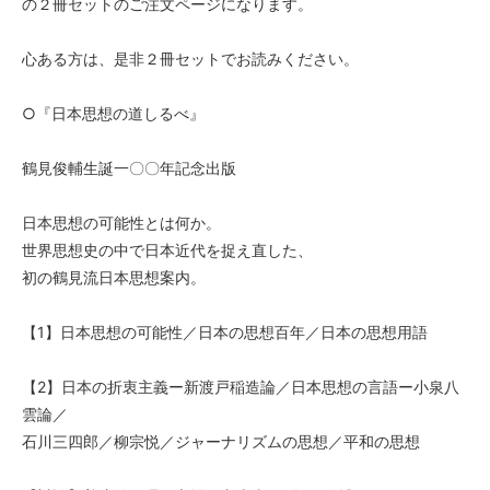
の２冊セットのご注文ページになります。
心ある方は、是非２冊セットでお読みください。
○『日本思想の道しるべ』
鶴見俊輔生誕一〇〇年記念出版
日本思想の可能性とは何か。
世界思想史の中で日本近代を捉え直した、
初の鶴見流日本思想案内。
【1】日本思想の可能性／日本の思想百年／日本の思想用語
【2】日本の折衷主義ー新渡戸稲造論／日本思想の言語ー小泉八
雲論／
石川三四郎／柳宗悦／ジャーナリズムの思想／平和の思想