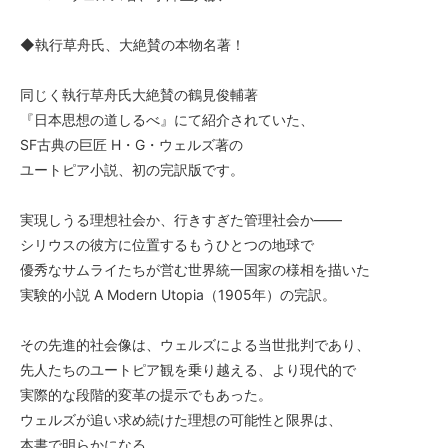
◆執行草舟氏、大絶賛の本物名著！
同じく執行草舟氏大絶賛の鶴見俊輔著
『日本思想の道しるべ』にて紹介されていた、
SF古典の巨匠 H・G・ウェルズ著の
ユートピア小説、初の完訳版です。
実現しうる理想社会か、行きすぎた管理社会か――
シリウスの彼方に位置するもうひとつの地球で
優秀なサムライたちが営む世界統一国家の様相を描いた
実験的小説 A Modern Utopia（1905年）の完訳。
その先進的社会像は、ウェルズによる当世批判であり、
先人たちのユートピア観を乗り越える、より現代的で
実際的な段階的変革の提示でもあった。
ウェルズが追い求め続けた理想の可能性と限界は、
本書で明らかになる。