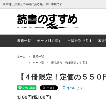
東京都江戸川区の篠崎にある熱い篤い本屋です！
書籍一覧
テーマ
書籍一覧
テーマ別で探す
出版社別で探す
著者
ホーム
書籍一覧
テーマ別
現品限り、数量限定のお宝本
【４冊限定！定価の５５０
0
件のレビュー
1,100円(税100円)