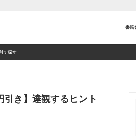
書籍
別
出版社別
別で探す
円引き】達観するヒント