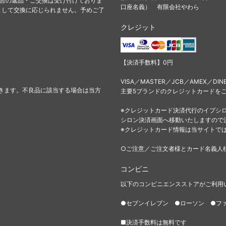
都合の返品・ご交換は受け付けておりま
口座名義） 有限会社やわら
として交換に応じられません。予めご了
クレジット
【決済手数料】0円
VISA／MASTER／JCB／AMEX／DIN
きます。不良品に該当する場合は当方
主要5ブランドのクレジットカードを
※クレジットカード決済代行のイプシ
シロン決済画面へ移動いたしますので
※クレジットカード情報は当サイトで
○ご注意／ご注文者様とカード名義人
コンビニ
以下のコンビニエンスストアがご利用
●セブンイレブン ●ローソン ●フ
■決済手数料は無料です