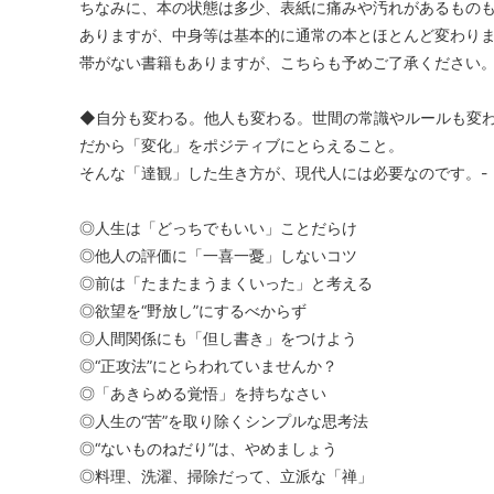
ちなみに、本の状態は多少、表紙に痛みや汚れがあるもの
ありますが、中身等は基本的に通常の本とほとんど変わり
帯がない書籍もありますが、こちらも予めご了承ください
◆自分も変わる。他人も変わる。世間の常識やルールも変
だから「変化」をポジティブにとらえること。
そんな「達観」した生き方が、現代人には必要なのです。-
◎人生は「どっちでもいい」ことだらけ
◎他人の評価に「一喜一憂」しないコツ
◎前は「たまたまうまくいった」と考える
◎欲望を“野放し”にするべからず
◎人間関係にも「但し書き」をつけよう
◎“正攻法”にとらわれていませんか？
◎「あきらめる覚悟」を持ちなさい
◎人生の“苦”を取り除くシンプルな思考法
◎“ないものねだり”は、やめましょう
◎料理、洗濯、掃除だって、立派な「禅」