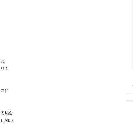
トの
よりも
ンスに
ある場合
出し物の