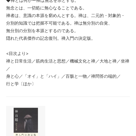
◆禅とは何かー禅は無念を宗とする。
無念とは、一切処に無心なることである。
禅者は、意識の本源を窮めんとする。禅は、二元的・対象的・
分別的知識では把握不可能である。禅は無分別の自覚、
無分別の分別を本源とするのである。
隠れた代表傑作の記念復刊。禅入門の決定版。
<目次より>
禅と日常生活／筋肉生活と思想／機械文化と禅／大地と禅／坐禅
／
身と心／「オイ」と「ハイ」／百骸と一物／禅問答の端的／
行と学〔ほか〕