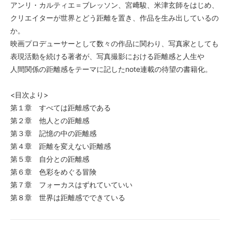
アンリ・カルティエ＝ブレッソン、宮﨑駿、米津玄師をはじめ、
クリエイターが世界とどう距離を置き、作品を生み出しているの
か。
映画プロデューサーとして数々の作品に関わり、写真家としても
表現活動を続ける著者が、写真撮影における距離感と人生や
人間関係の距離感をテーマに記したnote連載の待望の書籍化。
<目次より>
第１章 すべては距離感である
第２章 他人との距離感
第３章 記憶の中の距離感
第４章 距離を変えない距離感
第５章 自分との距離感
第６章 色彩をめぐる冒険
第７章 フォーカスはずれていていい
第８章 世界は距離感でできている