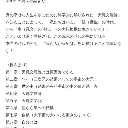
第4章 天縄文理論より
真の幸せな人生を歩むために科学的に解明された「天繩文理論」
を知ることによって、「私たちはいま、『祖（彌生）の時代』
から『皇（繩文）の時代』への大転換期に生きている！」
ことがより深く理解され、この混沌の時代の先に訪れる
本当の時代の姿を、〝読む人が読めば〟思い描けること間違いな
し！
〈目次より〉
第一章 天繩文理論とは原因論である
第二章 ワイ（三次元の結果としての宇宙の大元）
第三章 世の中（結果の有小宇宙の中の銀河系＝卋
第四章 天繩文理論
第五章 天繩文文化
第六章 祖から皇への転換
第七章 自然（大宇宙の大いなる働きのすべて）
第八章 自分とは