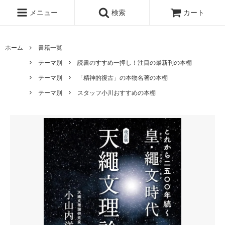
メニュー
検索
カート
ホーム
書籍一覧
テーマ別
読書のすすめ一押し！注目の最新刊の本棚
テーマ別
「精神的復古」の本物名著の本棚
テーマ別
スタッフ小川おすすめの本棚