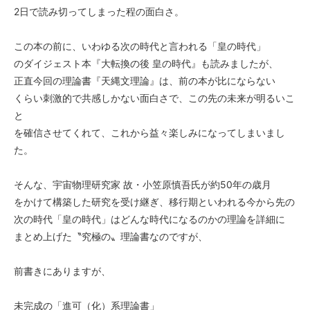
2日で読み切ってしまった程の面白さ。
この本の前に、いわゆる次の時代と言われる「皇の時代」
のダイジェスト本『大転換の後 皇の時代』も読みましたが、
正直今回の理論書『天縄文理論』は、前の本が比にならない
くらい刺激的で共感しかない面白さで、この先の未来が明るいこ
と
を確信させてくれて、これから益々楽しみになってしまいまし
た。
そんな、宇宙物理研究家 故・小笠原慎吾氏が約50年の歳月
をかけて構築した研究を受け継ぎ、移行期といわれる今から先の
次の時代「皇の時代」はどんな時代になるのかの理論を詳細に
まとめ上げた〝究極の〟理論書なのですが、
前書きにありますが、
未完成の「進可（化）系理論書」