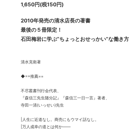
1,650円(税150円)
2010年発売の清水店長の著書
最後の５冊限定！
石田梅岩に学ぶ“ちょっとおせっかい”な働き方
清水克衛著
◆==推薦==
不尽叢書刊行会代表、
『森信三先生随分記』『森信三一日一言』著者、
寺田一清(いっせい)先生
|人生に近道なし。商売にもウマイ話なし。
|万人成幸の道とは何か――