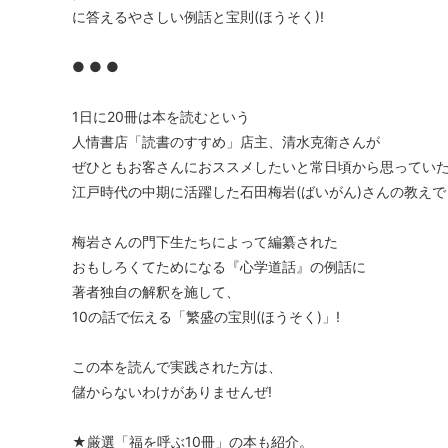
に答えるやさしい例話と宝則(ほうそく)!
● ● ●
1日に20冊は本を読むという
人情書店「読書のすすめ」店主、清水克衛さんが
ぜひともお客さんにおススメしたいと常日頃から思ってい
江戸時代の中期に活躍した石田梅岩(ばいがん)さんの教えで
梅岩さんの門下生たちによって編纂された
おもしろくてためになる『心学道話』の例話に
著者独自の解釈を施して、
10の話で伝える「繁盛の宝則(ほうそく)」!
この本を読んで実践された方は、
儲からないわけがありませんぜ!
★厳選「福を呼ぶ10冊」の本も紹介。