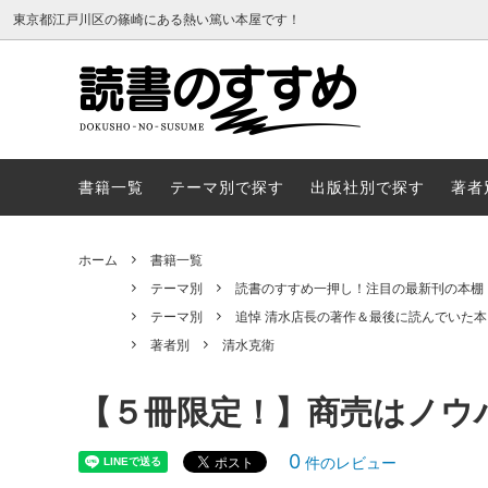
東京都江戸川区の篠崎にある熱い篤い本屋です！
書籍一覧
テーマ
書籍一覧
テーマ別で探す
出版社別で探す
著者
ホーム
書籍一覧
テーマ別
読書のすすめ一押し！注目の最新刊の本棚
テーマ別
追悼 清水店長の著作＆最後に読んでいた本
著者別
清水克衛
【５冊限定！】商売はノウ
0
件のレビュー