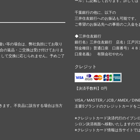
ール」に記載しております。詳しくは
千葉銀行の他に、以下の
三井住友銀行へのお振込も可能です。
ご希望のお振込先への事前のご入金を
◆三井住友銀行
銀行名）三井住友銀行 店名）江戸川
違い等の場合は、弊社負担にてお取り
預金種目）普通口座 口座番号）４
都合の返品・ご交換は受け付けておりま
口座名義） 有限会社やわら
として交換に応じられません。予めご了
クレジット
【決済手数料】0円
VISA／MASTER／JCB／AMEX／DIN
きます。不良品に該当する場合は当方
主要5ブランドのクレジットカードを
※クレジットカード決済代行のイプシ
シロン決済画面へ移動いたしますので
※クレジットカード情報は当サイトで