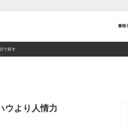
書籍
別
出版社別
別で探す
ハウより人情力