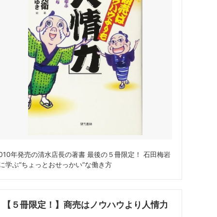
010年発売の清水店長の著書 最後の５冊限定！ 石田梅岩
に学ぶ“ちょっとおせっかい”な働き方
【５冊限定！】商売はノウハウより人情力