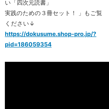
い「四次元読書」
実践のための３冊セット！ 」もご覧
ください↓
https://dokusume.shop-pro.jp/?
pid=186059354