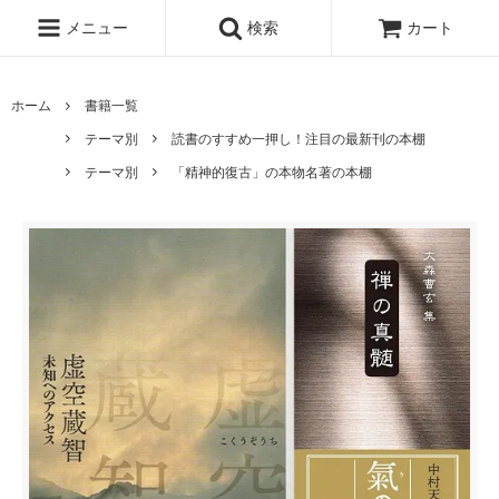
メニュー
検索
カート
ホーム
書籍一覧
テーマ別
読書のすすめ一押し！注目の最新刊の本棚
テーマ別
「精神的復古」の本物名著の本棚