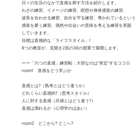
日々の生活のなかで直感を耕す方法を紹介します。
わざの練習、イメージの練習、瞑想や身体感覚の練習、
波長を合わせる練習、自分を守る練習、導かれているとい
感覚を磨く練習、偶然や出会いの意味を考える練習を実践
していきます。
目標は直感的な「ライフスタイル」!
8つの教室が、見開き2頁の36の授業で展開します。
ーー「六つの直感」練習帖：大切なのは“肯定”するココロ
room1 直感をどう学ぶか
直感とは?（熟考とはどう違うか）
どれくらい直感的?（思考スタイル）
人に対する直感（共感とはどう違う?）
直感は測れるか（心理学のばあい）
room2 どこから? どこへ?