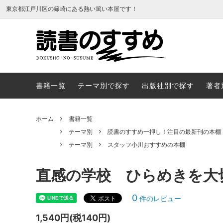
東京都江戸川区の篠崎にある熱い篤い本屋です！
書籍一覧
テーマ
書籍一覧
テーマ別で探す
出版社別で探す
著者
ホーム
書籍一覧
テーマ別
読書のすすめ一押し！注目の最新刊の本棚
テーマ別
スタッフ小川おすすめの本棚
直感の学校 ひらめきを大
0
件のレビュー
1,540円(税140円)