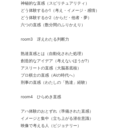
神秘的な直感（スピリチュアリティ）
どう体験するか1（考え・イメージ・感情）
どう体験するか2（からだ・他者・夢）
六つの直感（数分間のふりかえり）
room3 冴えわたる判断力
熟達直感とは（自動化された処理）
創造的なアイデア（考えないほうが?）
アスリートの直感（大脳基底核）
プロ棋士の直感（AIの時代へ）
刑事の直感（わたしの「熟達」経験）
room4 ひらめき直感
アハ体験のおとずれ（準備された直感）
イメージと集中（立ち上がる潜在意識）
映像で考える人（ビジョナリー）