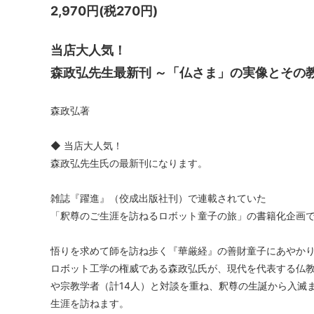
2,970円(税270円)
当店大人気！
森政弘先生最新刊 ～「仏さま」の実像とその
森政弘著
◆ 当店大人気！
森政弘先生氏の最新刊になります。
雑誌『躍進』（佼成出版社刊）で連載されていた
「釈尊のご生涯を訪ねるロボット童子の旅」の書籍化企画
悟りを求めて師を訪ね歩く『華厳経』の善財童子にあやか
ロボット工学の権威である森政弘氏が、現代を代表する仏
や宗教学者（計14人）と対談を重ね、釈尊の生誕から入滅
生涯を訪ねます。