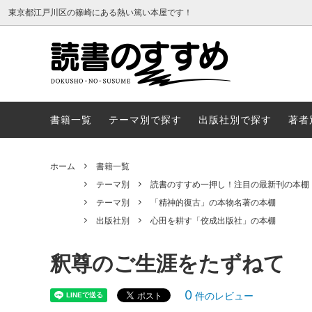
東京都江戸川区の篠崎にある熱い篤い本屋です！
書籍一覧
テーマ
書籍一覧
テーマ別で探す
出版社別で探す
著者
ホーム
書籍一覧
テーマ別
読書のすすめ一押し！注目の最新刊の本棚
テーマ別
「精神的復古」の本物名著の本棚
出版社別
心田を耕す「佼成出版社」の本棚
釈尊のご生涯をたずねて
0
件のレビュー