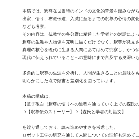
本稿では、釈尊在世当時のインドの文化的背景を鑑みなが
出家、悟り、布教伝道、入滅に至るまでの釈尊の心情の変
なども考察。
その内容は、仏教学の各分野に精通した学者との対話によ
釈尊の生涯や人物像を克明に描くだけでなく、釈尊が発見
真理の核心を現代に生きる人間にあてはめて究察し、かつ
現代に伝えられていることへの意味にまで言及する奥深い
多角的に釈尊の生涯を分析し、人間が生きることの意味を
明らかにした点で類書と差別化を図っています。
本稿の構成は、
【童子敬白（釈尊の悟りへの道程を辿っていく上での森氏
→【釈尊伝のストーリー】→【森氏と学者の対話文】
を繰り返しており、読み進めやすさを考慮した。
ロボット工学の研究を通して人間についての理解も深めて