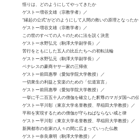
悟りは、どのようにしてやってきたか
ゲストー増谷文雄（宗教学者）／
“縁起の公式”がどのようにして人間の救いの原理となった
ゲストー増谷文雄（宗教学者）／
この世のすべての人々のために法を説く決意
ゲストー水野弘元（駒澤大学副学長）／
苦行をともにした五人の比丘たちへの初転法輪
ゲストー水野弘元（駒澤大学副学長）／
ベナレスの豪商ヤサ一家の三帰依
ゲストー前田惠學（愛知学院大学教授）／
一切衆生の利益と安楽のための「伝道宣言」
ゲストー前田惠學（愛知学院大学教授）／
一挙に千二百五十人の僧伽を確立した釈尊のマガダ国へ
ゲストー平川彰（東京大学名誉教授、早稲田大学教授）／
平和を実現するための僧伽が守らねばならない戒と律
ゲストー平川彰（東京大学名誉教授、早稲田大学教授）／
新興都市の在家の人々の間に広まっていった仏教
ゲストー奈良康明（駒澤大学教授）／