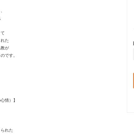
ら、
化
って
された
仏教が
ものです。
も
の心情）】
こられた