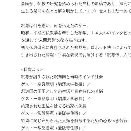
森氏が、仏教の研究を始められた当初の原稿であり、探究
生じる疑問を次々と解き明かしていくプロセスもまた一興
釈尊は何を思い、何を伝えたのかー。
昭和～平成の仏教学を牽引した碩学、１４人へのインタビ
を通して“人間釈尊”の姿を描き出す。
初期仏典研究に裏打ちされた知見を、ロボット博士によっ
引き出された簡潔・平易な表現でお届けする「釈尊伝」入
<目次より>
釈尊が誕生された釈迦国と当時のインド社会
ゲストー奈良康明（駒澤大学教授）／
釈迦国の王子としての生活と青春時代の苦悩
ゲストー奈良康明（駒澤大学教授）／
約束された王位を捨てる出家の決意
ゲストー常盤勝憲（壷阪寺住職）／
欲望に閉じ込められた人類を解放するための恐るべき苦
ゲストー常盤勝憲（壷阪寺住職）／