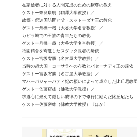
在家信者に対する人間完成のための釈尊の教え
ゲストー奈良康明（駒澤大学教授）／
故郷・釈迦国訪問と父・スッドーダナ王の教化
ゲストー舟橋一哉（大谷大学名誉教授）／
カピラ城での王族の青年たちの教化
ゲストー舟橋一哉（大谷大学名誉教授）／
祇園精舎を寄進したスダッタ長者の帰依
ゲストー宮坂宥勝（名古屋大学教授）／
当時の超大国・コーサラへの布教とパセーナディ王の帰
ゲストー宮坂宥勝（名古屋大学教授）／
マハーパジャーパティ妃の願いによって成立した比丘尼
ゲストー佐藤密雄（佛教大学教授）／
求道心に燃えて厳しい戒律の下で修行に励んだ比丘尼た
ゲストー佐藤密雄（佛教大学教授）〔ほか〕