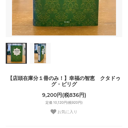
【店頭在庫分１冊のみ！】幸福の智恵 クタドゥ
グ・ビリグ
9,200円(税836円)
定価 10,120円(税920円)
お気に入り