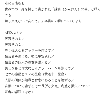
者の自省をも
含みつつ、身を挺して書かれた「諌言（かんげん）の書」と呼ん
でも
差し支えないであろう。」本書の内容について より
<目次より>
序言その１／
序言その２／
尊く偉大なるアッラーを讃えて／
預言者を讃える、彼に平安あれ／
預言者の四人の教友を讃える／
美しき春と偉大なるボグラ・ハーンを讃えて／
七つの惑星と１２の星座（黄道十二星座）／
人類の価値が知識と智恵にあることを論ずる／
言葉について論ずるその長所と欠点、利益と損失について／
著者の謝罪〔ほか〕