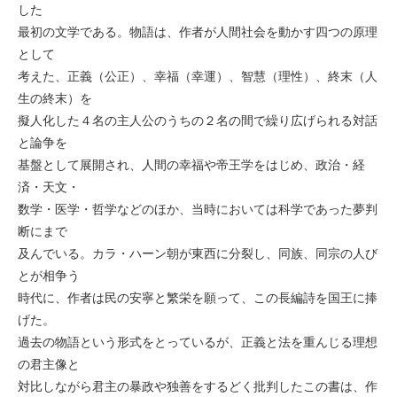
した
最初の文学である。物語は、作者が人間社会を動かす四つの原理
として
考えた、正義（公正）、幸福（幸運）、智慧（理性）、終末（人
生の終末）を
擬人化した４名の主人公のうちの２名の間で繰り広げられる対話
と論争を
基盤として展開され、人間の幸福や帝王学をはじめ、政治・経
済・天文・
数学・医学・哲学などのほか、当時においては科学であった夢判
断にまで
及んでいる。カラ・ハーン朝が東西に分裂し、同族、同宗の人び
とが相争う
時代に、作者は民の安寧と繁栄を願って、この長編詩を国王に捧
げた。
過去の物語という形式をとっているが、正義と法を重んじる理想
の君主像と
対比しながら君主の暴政や独善をするどく批判したこの書は、作