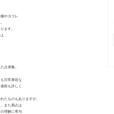
の傷やヨゴレ
ん。
あります。
の上
れた占例集。
題も日常身近な
考過程も詳しく
かれたものもありますが、
と、また易占は
々の理解に寄与