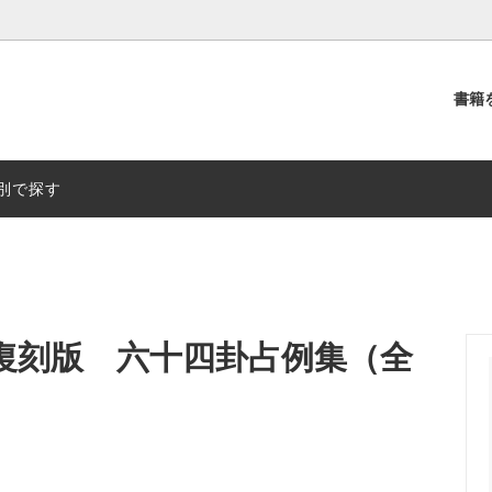
書籍
別
出版社別
別で探す
復刻版 六十四卦占例集（全