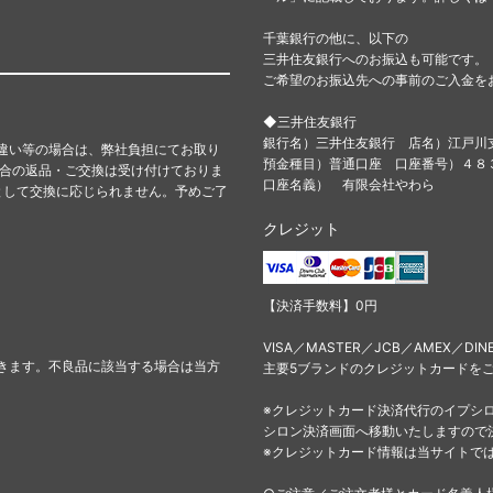
千葉銀行の他に、以下の
三井住友銀行へのお振込も可能です。
ご希望のお振込先への事前のご入金を
◆三井住友銀行
銀行名）三井住友銀行 店名）江戸川
違い等の場合は、弊社負担にてお取り
預金種目）普通口座 口座番号）４
都合の返品・ご交換は受け付けておりま
口座名義） 有限会社やわら
として交換に応じられません。予めご了
クレジット
【決済手数料】0円
VISA／MASTER／JCB／AMEX／DIN
きます。不良品に該当する場合は当方
主要5ブランドのクレジットカードを
※クレジットカード決済代行のイプシ
シロン決済画面へ移動いたしますので
※クレジットカード情報は当サイトで