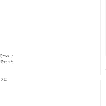
。
分のみで
庫分だった
ンスに