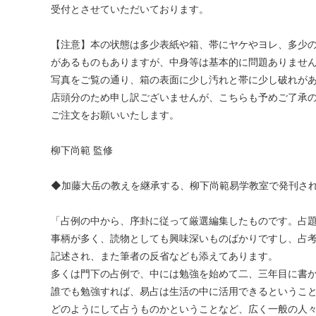
受付とさせていただいております。
【注意】本の状態は多少表紙や箱、帯にヤケやヨレ、多少
があるものもありますが、中身等は基本的に問題ありませ
写真をご覧の通り、箱の表面に少し汚れと帯に少し破れが
店頭分のため申し訳ございませんが、こちらも予めご了承
ご注文をお願いいたします。
柳下尚範 監修
◆加藤大岳の教えを継承する、柳下尚範易学教室で発刊さ
「占例の中から、序卦に従って厳選編集したものです。占
事柄が多く、読物としても興味深いものばかりですし、占
記述され、また筆者の反省なども添えてあります。
多くは門下の占例で、中には勉強を始めて二、三年目に書
誰でも勉強すれば、易占は生活の中に活用できるというこ
どのようにして占うものかということなど、広く一般の人