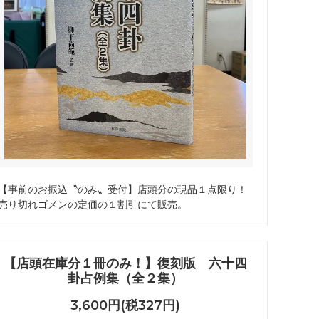
【事前のお振込〝のみ〟受付】店頭分の現品１点限り！
売り切れゴメンの定価の１割引にて販売。
【店頭在庫分１冊のみ！】復刻版 六十四
卦占例集（全２集）
3,600円(税327円)