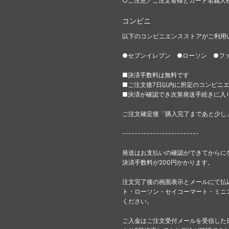
○ご注意／ご注文者様とカード名義人
コンビニ
以下のコンビニエンスストアがご利用
●セブンイレブン ●ローソン ●フ
■決済手数料は無料です
■ご注文後7日以内に所定のコンビニ
■決済が確認でき次第発送手続きに入
ご注文確定後「購入完了まであと少し
-------------------------
発送はお支払いの確認ができてからに
決済手数料が200円かかります。
注文完了後の画面表示とメールにて払
ト・ローソン・セイコーマート・ミニ
ください。
ご入金はご注文受付メールを受信した