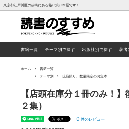
東京都江戸川区の篠崎にある熱い篤い本屋です！
書籍一覧
テーマ
書籍一覧
テーマ別で探す
出版社別で探す
著者
ホーム
書籍一覧
テーマ別
現品限り、数量限定のお宝本
【店頭在庫分１冊のみ！】
２集）
0
件のレビュー