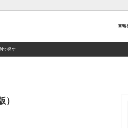
書籍
別
出版社別
別で探す
版）