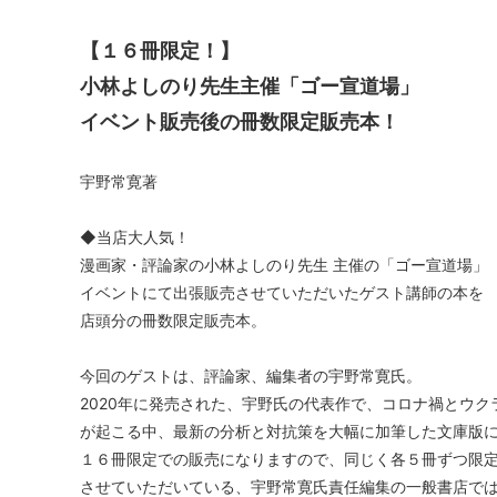
【１６冊限定！】
小林よしのり先生主催「ゴー宣道場」
イベント販売後の冊数限定販売本！
宇野常寛著
◆当店大人気！
漫画家・評論家の小林よしのり先生 主催の「ゴー宣道場」
イベントにて出張販売させていただいたゲスト講師の本を
店頭分の冊数限定販売本。
今回のゲストは、評論家、編集者の宇野常寛氏。
2020年に発売された、宇野氏の代表作で、コロナ禍とウク
が起こる中、最新の分析と対抗策を大幅に加筆した文庫版
１６冊限定での販売になりますので、同じく各５冊ずつ限
させていただいている、宇野常寛氏責任編集の一般書店で