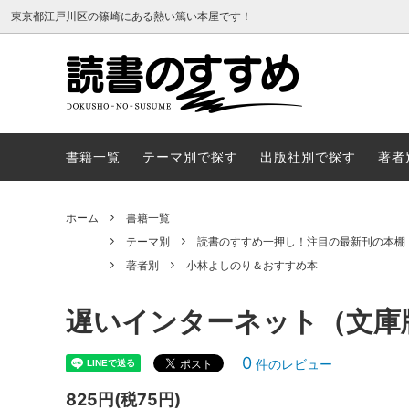
東京都江戸川区の篠崎にある熱い篤い本屋です！
書籍一覧
テーマ
書籍一覧
テーマ別で探す
出版社別で探す
著者
ホーム
書籍一覧
テーマ別
読書のすすめ一押し！注目の最新刊の本棚
著者別
小林よしのり＆おすすめ本
遅いインターネット（文庫
0
件のレビュー
825円(税75円)