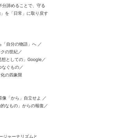
半分諦めることで、守る
治」を「日常」に取り戻す
ら「自分の物語」へ ／
ークの世紀／
想としての」Google／
つなぐもの／
文化の四象限
原像「から」自立せよ ／
治的なもの」からの報復／
ロージャーナリズムと