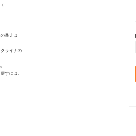
なく！
義の暴走は
ウクライナの
化。
り戻すには、