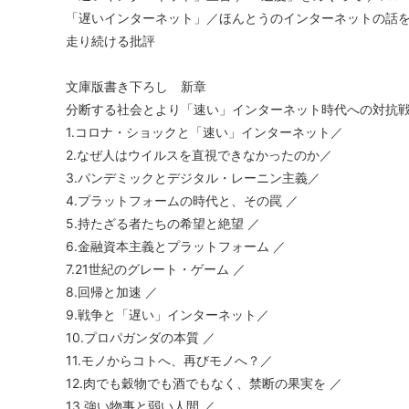
「遅いインターネット」／ほんとうのインターネットの話を
走り続ける批評
文庫版書き下ろし 新章
分断する社会とより「速い」インターネット時代への対抗
1.コロナ・ショックと「速い」インターネット／
2.なぜ人はウイルスを直視できなかったのか／
3.パンデミックとデジタル・レーニン主義／
4.プラットフォームの時代と、その罠 ／
5.持たざる者たちの希望と絶望 ／
6.金融資本主義とプラットフォーム ／
7.21世紀のグレート・ゲーム ／
8.回帰と加速 ／
9.戦争と「遅い」インターネット／
10.プロパガンダの本質 ／
11.モノからコトへ、再びモノへ？／
12.肉でも穀物でも酒でもなく、禁断の果実を ／
13.強い物事と弱い人間 ／