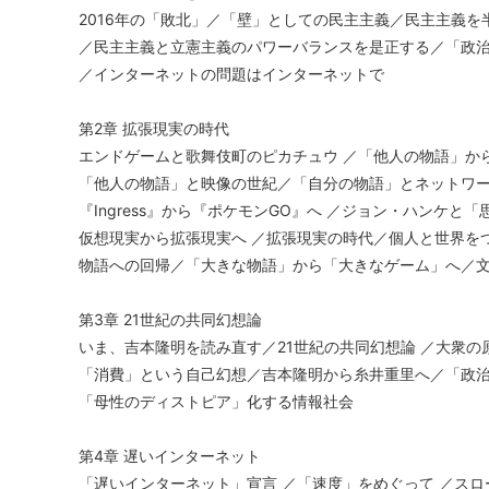
2016年の「敗北」／「壁」としての民主主義／民主主義を
／民主主義と立憲主義のパワーバランスを是正する／「政
／インターネットの問題はインターネットで
第2章 拡張現実の時代
エンドゲームと歌舞伎町のピカチュウ ／「他人の物語」か
「他人の物語」と映像の世紀／「自分の物語」とネットワ
『Ingress』から『ポケモンGO』へ ／ジョン・ハンケと「思
仮想現実から拡張現実へ ／拡張現実の時代／個人と世界を
物語への回帰／「大きな物語」から「大きなゲーム」へ／
第3章 21世紀の共同幻想論
いま、吉本隆明を読み直す／21世紀の共同幻想論 ／大衆の
「消費」という自己幻想／吉本隆明から糸井重里へ／「政
「母性のディストピア」化する情報社会
第4章 遅いインターネット
「遅いインターネット」宣言 ／「速度」をめぐって ／ス