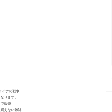
ライナの戦争
になります。
定で販売
は買えない雑誌