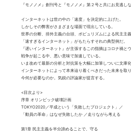
『モノノメ』創刊号と『モノノメ』第２号と共にお見逃し
インターネットは世の中の「速度」を決定的に上げた。
しかしその弊害がさまざまな場面で現出している。
世界の分断、排外主義の台頭、ポピュリズムによる民主主
「速すぎるインターネット」がもたらすそれの典型例だ。
『遅いインターネット』が主張するこの指摘はコロナ禍と
戦争が起こる中、悪い意味で加速している。
いま改めて最新の分析と対抗策を大幅に加筆しついに文庫
インターネットによって本来辿り着くべきだった未来を取
今何が必要なのか。気鋭の評論家が提言する。
<目次より>
序章 オリンピック破壊計画
TOKYO2020／平成という「失敗したプロジェクト」／
「動員の革命」はなぜ失敗したか ／走りながら考える
第1章 民主主義を半分諦めることで、守る