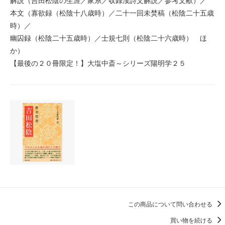
解説（吉田松陰の生涯／家系／収録漢詩文解説／参考文献）／
本文（寡欲録（松陰十八歳時）／二十一回未焚稿（松陰二十五歳
時）／
幽囚録（松陰二十五歳時）／士規七則（松陰二十六歳時） ほ
か）
【最後の２０冊限定！】大塩中斎～シリーズ陽明学２５
この商品について問い合わせる
買い物を続ける