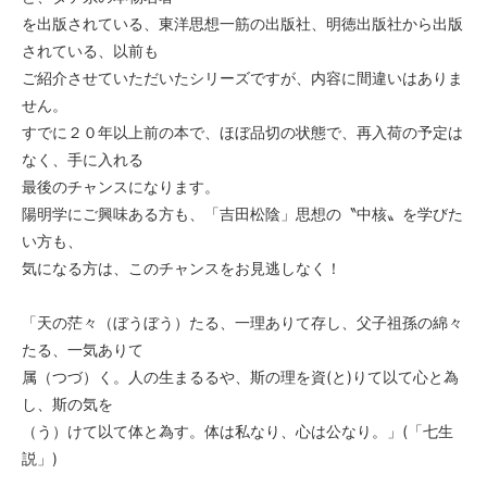
を出版されている、東洋思想一筋の出版社、明徳出版社から出版
されている、以前も
ご紹介させていただいたシリーズですが、内容に間違いはありま
せん。
すでに２０年以上前の本で、ほぼ品切の状態で、再入荷の予定は
なく、手に入れる
最後のチャンスになります。
陽明学にご興味ある方も、「吉田松陰」思想の〝中核〟を学びた
い方も、
気になる方は、このチャンスをお見逃しなく！
「天の茫々（ぼうぼう）たる、一理ありて存し、父子祖孫の綿々
たる、一気ありて
属（つづ）く。人の生まるるや、斯の理を資(と)りて以て心と為
し、斯の気を
（う）けて以て体と為す。体は私なり、心は公なり。」(「七生
説」)