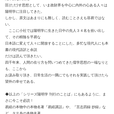
匡(ただ)す思想として、いま政財界を中心に内外の心ある人々は
陽明学に注目してきた。
しかし、原文はあまりにも難しく、読むことさえも容易ではな
い。
ここに小社では陽明学に生きた日中の先人３４名を拾い出し
て、その精髄を平易な
日本語に変えて人々に開放することにした。多忙な現代人にも本
書の現代語訳と余説
だけは読んで頂きたい。
四千年来、人間の在り方を問いつめてきた儒学思想の一端なりと
も、ここから
お汲み取り頂き、日常生活の一隅にでもそれを実践して頂けたら
望外の幸せである。
◆以上の「シリーズ陽明学 刊行のことば」にもあるように、ま
さに今こそ必読！
易経の本物中の本物名著『易経講話』や、『言志四録 抄録』な
ど、タテ糸の本物名著