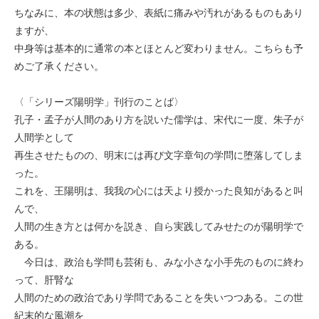
ちなみに、本の状態は多少、表紙に痛みや汚れがあるものもあり
ますが、
中身等は基本的に通常の本とほとんど変わりません。こちらも予
めご了承ください。
〈「シリーズ陽明学」刊行のことば〉
孔子・孟子が人間のあり方を説いた儒学は、宋代に一度、朱子が
人間学として
再生させたものの、明末には再び文字章句の学問に堕落してしま
った。
これを、王陽明は、我我の心には天より授かった良知があると叫
んで、
人間の生き方とは何かを説き、自ら実践してみせたのが陽明学で
ある。
今日は、政治も学問も芸術も、みな小さな小手先のものに終わ
って、肝腎な
人間のための政治であり学問であることを失いつつある。この世
紀末的な風潮を