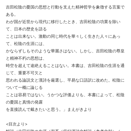
吉田松陰の憂国の思想と行動を支えた精神哲学を象徴する言葉で
ある。
わが国が近世から現代に移行したとき、吉田松陰の功業を除い
て、日本の歴史を語る
ことは出来ない。激動の同じ時代を華々しく生きた人々にあっ
て、松陰の生涯には、
かならずしもそのような華麗さはない。しかし、吉田松陰の尊皇
と精神不朽の思想は、
時空を超えて途絶えることはない。本書は、吉田松陰の生涯を通
じて、重要不可欠と
思われる論説文と漢詩を厳選し、平易な口語訳に改めた。松陰に
ついて一概に論じる
ことは容易ではない。うかつな評価よりも、本書によって、松陰
の憂国と真情の発露
を直接読んで戴きたいと思う。」まえがきより
<目次より>