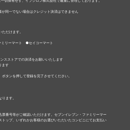
は一切保有せず、イプシロン株式会社で厳重に管理しております。
様が同一でない場合はクレジット決済はできません
いただけます。
ァミリーマート ●セイコーマート
エンスストアでの決済をお願いいたします
ります
」ボタンを押して登録を完了させてください。
なります。
込票番号等がご確認いただけます。セブンイレブン・ファミリーマー
ストップ、いずれかお客様のお選びいただいたコンビニにてお支払い