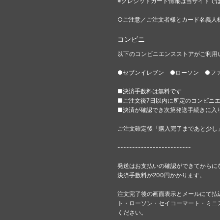
※クレジットカード情報は当サイトで
○ご注意／ご注文者様とカード名義人
コンビニ
以下のコンビニエンスストアがご利用
●セブンイレブン ●ローソン ●フ
■決済手数料は無料です
■ご注文後7日以内に所定のコンビニ
■決済が確認でき次第発送手続きに入
ご注文確定後「購入完了まであと少し
-------------------------
発送はお支払いの確認ができてからに
決済手数料が200円かかります。
注文完了後の画面表示とメールにて払
ト・ローソン・セイコーマート・ミニ
ください。