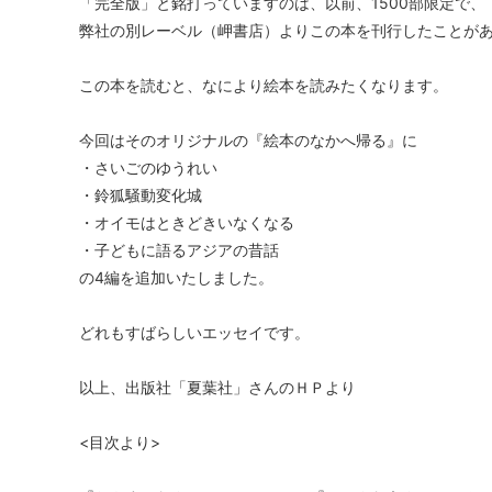
「完全版」と銘打っていますのは、以前、1500部限定で、
弊社の別レーベル（岬書店）よりこの本を刊行したことが
この本を読むと、なにより絵本を読みたくなります。
今回はそのオリジナルの『絵本のなかへ帰る』に
・さいごのゆうれい
・鈴狐騒動変化城
・オイモはときどきいなくなる
・子どもに語るアジアの昔話
の4編を追加いたしました。
どれもすばらしいエッセイです。
以上、出版社「夏葉社」さんのＨＰより
<目次より>