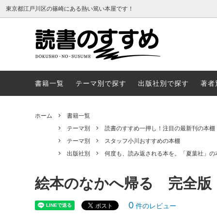
東京都江戸川区の篠崎にある熱い篤い本屋です！
書籍一覧
テーマ
書籍一覧
テーマ別で探す
出版社別で探す
著者
ホーム
書籍一覧
テーマ別
読書のすすめ一押し！注目の最新刊の本棚
テーマ別
スタッフ小川おすすめの本棚
出版社別
何度も、読み返される本を。「夏葉社」の
絵本のなかへ帰る 完全版
0
件のレビュー