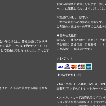
お振込確認後の発送となります。振り
ール」に記載しております。詳しくは
千葉銀行の他に、以下の
三井住友銀行へのお振込も可能です。
ご希望のお振込先への事前のご入金を
◆三井住友銀行
銀行名）三井住友銀行 店名）江戸川
違い等の場合は、弊社負担にてお取り
預金種目）普通口座 口座番号）４
都合の返品・ご交換は受け付けておりま
口座名義） 有限会社やわら
として交換に応じられません。予めご了
クレジット
【決済手数料】0円
VISA／MASTER／JCB／AMEX／DIN
きます。不良品に該当する場合は当方
主要5ブランドのクレジットカードを
※クレジットカード決済代行のイプシ
シロン決済画面へ移動いたしますので