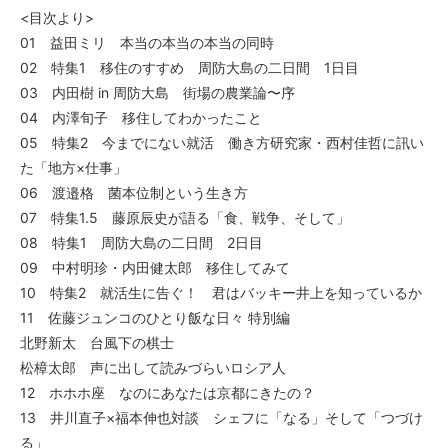
<目次より>
01 益田ミリ 本当の本当の本当の同時
02 特集1 移住のすすめ 周防大島の二日間 1日目
03 内田樹 in 周防大島 街場の農業論〜序
04 内澤旬子 移住してわかったこと
05 特集2 今までにない就活 働き方研究家・西村佳哲に訊い
た「地方×仕事」
06 渡邉格 菌本位制という生き方
07 特集1.5 藤原辰史が語る「食、戦争、そして」
08 特集1 周防大島の二日間 2日目
09 中村明珍・内田健太郎 移住してみて
10 特集2 就活生に告ぐ！ 君はバッキー井上を知っているか
11 佐藤ジュンコのひとり飯な日々 特別編
北野新太 台風下の棋士
松樟太郎 声に出して読みづらいロシア人
12 ホホホ座 なのにあなたは京都にきたの？
13 井川直子×福本伸也対談 シェフに「なる」そして「つづけ
る」