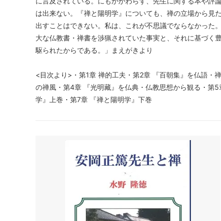
に言及されている。にもかかわらず、先生に関する本や評
は出来ない。『禅と陽明学』についても、禅の立場から見
出すことはできない。私は、これが不思議でならなかった
大な仏教書・禅書を渉猟されていた事実と、それに基づく
駆られたからである。」まえがきより
<目次より>・第1章 禅的工夫・第2章 『百朝集』を仏語
の禅風・第4章 『光明藏』を仏典・仏教思想から観る・第5
学』上巻・第7章 『禅と陽明学』下巻