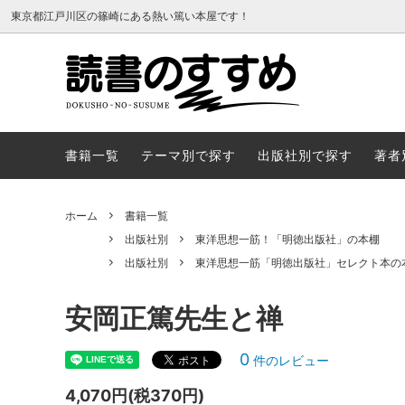
東京都江戸川区の篠崎にある熱い篤い本屋です！
書籍一覧
テーマ
書籍一覧
テーマ別で探す
出版社別で探す
著者
ホーム
書籍一覧
出版社別
東洋思想一筋！「明徳出版社」の本棚
出版社別
東洋思想一筋「明徳出版社」セレクト本の
安岡正篤先生と禅
0
件のレビュー
4,070円(税370円)