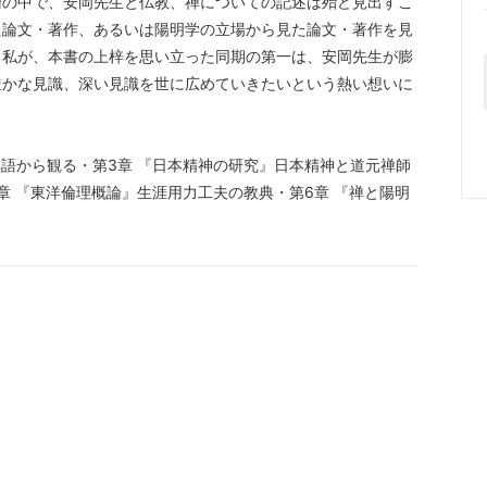
論の中で、安岡先生と仏教、禅についての記述は殆ど見出すこ
た論文・著作、あるいは陽明学の立場から見た論文・著作を見
。私が、本書の上梓を思い立った同期の第一は、安岡先生が膨
豊かな見識、深い見識を世に広めていきたいという熱い想いに
・禅語から観る・第3章 『日本精神の研究』日本精神と道元禅師
章 『東洋倫理概論』生涯用力工夫の教典・第6章 『禅と陽明