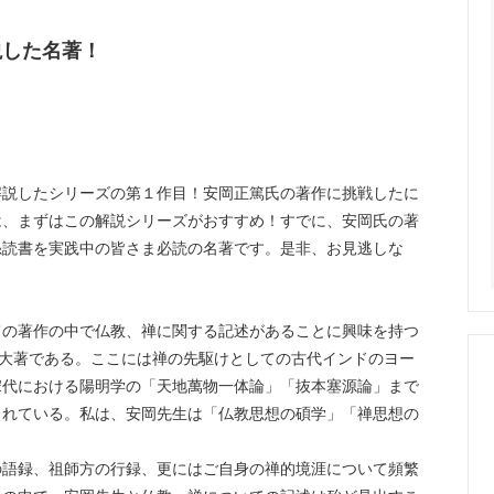
説した名著！
解説したシリーズの第１作目！安岡正篤氏の著作に挑戦したに
は、まずはこの解説シリーズがおすすめ！すでに、安岡氏の著
糸読書を実践中の皆さま必読の名著です。是非、お見逃しな
ての著作の中で仏教、禅に関する記述があることに興味を持つ
の大著である。ここには禅の先駆けとしての古代インドのヨー
宋代における陽明学の「天地萬物一体論」「抜本塞源論」まで
されている。私は、安岡先生は「仏教思想の碩学」「禅思想の
。
の語録、祖師方の行録、更にはご自身の禅的境涯について頻繁