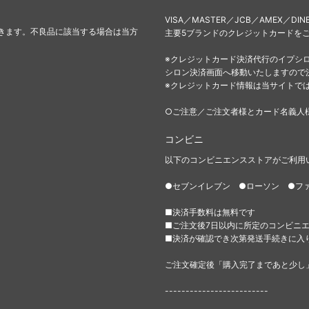
VISA／MASTER／JCB／AMEX／DIN
きます。不良品に該当する場合は当方
主要5ブランドのクレジットカードを
※クレジットカード決済代行のイプシ
シロン決済画面へ移動いたしますので
※クレジットカード情報は当サイトで
○ご注意／ご注文者様とカード名義人
コンビニ
以下のコンビニエンスストアがご利用
●セブンイレブン ●ローソン ●フ
■決済手数料は無料です
■ご注文後7日以内に所定のコンビニ
■決済が確認でき次第発送手続きに入
ご注文確定後「購入完了まであと少し
-------------------------