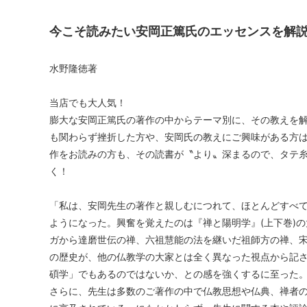
今こそ読みたい安岡正篤氏のエッセンスを解
水野隆徳著
当店でも大人気！
膨大な安岡正篤氏の著作の中からテーマ別に、その教えを
も関わらず挫折した方や、安岡氏の教えにご興味がある方
作をお読みの方も、その読書が〝より〟深まるので、タテ
く！
「私は、安岡先生の著作と親しむにつれて、ほとんどすべ
ようになった。興奮を覚えたのは『禅と陽明学』(上下巻)
ガから達磨世伝の禅、六祖慧能の法を継いだ祖師方の禅、
の歴史が、他の仏教学の大家とは全く異なった視点から記
碩学」でもあるのではないか、との感を強くするに至った
さらに、先生は多数のご著作の中で仏教思想や仏典、禅者