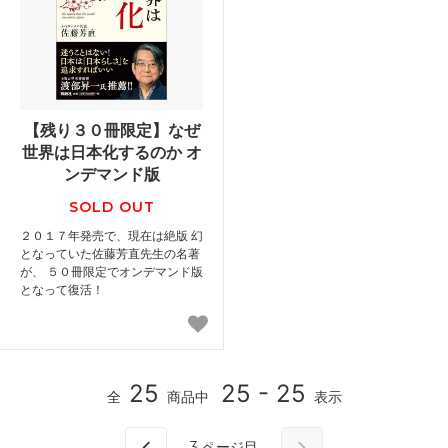
【残り３０冊限定】なぜ
世界は日本化するのか オ
ンデマンド版
SOLD OUT
２０１７年発売で、現在は絶版 幻
となっていた佐藤芳直先生の名著
が、 ５０冊限定でオンデマンド版
となって復活！
25
25 - 25
全
商品中
表示
3
ページ目