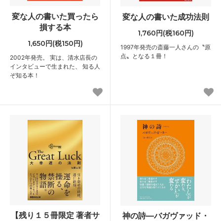
変な人の書いた買ったら
変な人の書いた成功法則
損する本
1,760円(税160円)
1,650円(税150円)
1997年発売の斎藤一人さんの〝原
点〟となる１冊！
2002年発売。 実は、清水店長の
インタビューで生まれた、 知る人
ぞ知る本！
【残り１５冊限定 著者サ
神の詩―バガヴァッド・