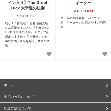
イン入り】The Great
ギーター
Luck 大幸運の法則
SOLD OUT
SOLD OUT
タテ糸の本物名著 「バガヴァッ
ド・ギーター」の 読みやすい翻訳
残り１５冊限定！ 著者 佐藤文昭
本！
さん直筆サイン入り 『The Great
Luck 大幸運の法則』 スタッフ小
川超おすすめ！ 引き寄せの法則、
遂に終焉。運命を操る、禁断の物
語
ホーム
支払い方法について
配送方法について