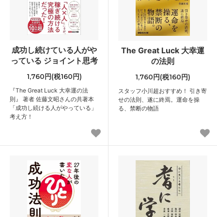
成功し続けている人がや
The Great Luck 大幸運
っている ジョイント思考
の法則
1,760円(税160円)
1,760円(税160円)
『The Great Luck 大幸運の法
スタッフ小川超おすすめ！ 引き寄
則』 著者 佐藤文昭さんの共著本
せの法則、遂に終焉。運命を操
「成功し続ける人がやっている」
る、禁断の物語
考え方！