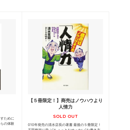
【５冊限定！】商売はノウハウより
人情力
SOLD OUT
出すために
自らの体験
010年発売の清水店長の著書 最後の５冊限定！
石田梅岩に学ぶ“ちょっとおせっかい”な働き方