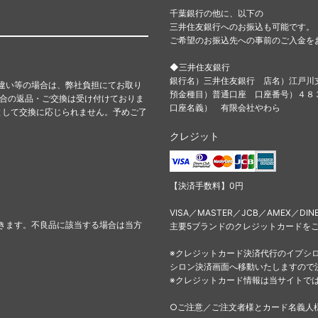
千葉銀行の他に、以下の
三井住友銀行へのお振込も可能です。
ご希望のお振込先への事前のご入金を
◆三井住友銀行
銀行名）三井住友銀行 店名）江戸川
違い等の場合は、弊社負担にてお取り
預金種目）普通口座 口座番号）４
都合の返品・ご交換は受け付けておりま
口座名義） 有限会社やわら
として交換に応じられません。予めご了
クレジット
【決済手数料】0円
VISA／MASTER／JCB／AMEX／DIN
きます。不良品に該当する場合は当方
主要5ブランドのクレジットカードを
※クレジットカード決済代行のイプシ
シロン決済画面へ移動いたしますので
※クレジットカード情報は当サイトで
○ご注意／ご注文者様とカード名義人