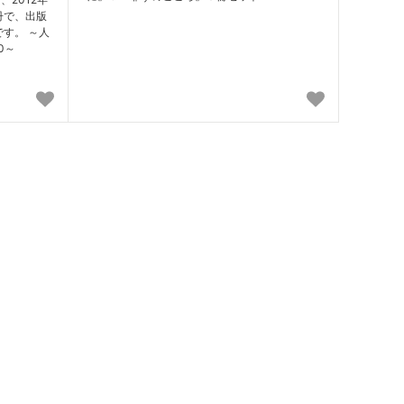
冊で、出版
す。 ～人
0～