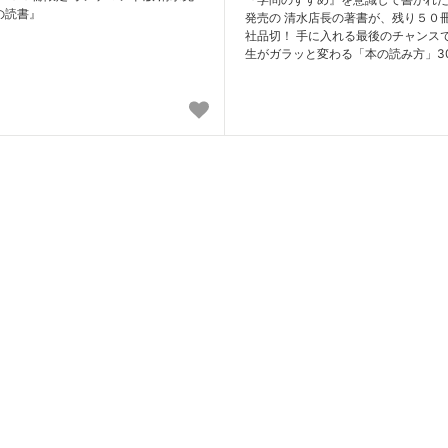
の読書』
発売の 清水店長の著書が、残り５０
社品切！ 手に入れる最後のチャンスで
生がガラッと変わる「本の読み方」3