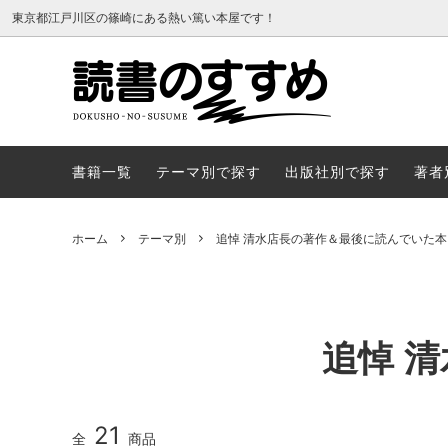
東京都江戸川区の篠崎にある熱い篤い本屋です！
書籍一覧
テーマ
書籍一覧
テーマ別で探す
出版社別で探す
著者
ホーム
テーマ別
追悼 清水店長の著作＆最後に読んでいた本
追悼 
21
全
商品