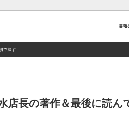
書籍
別
出版社別
別で探す
清水店長の著作＆最後に読ん