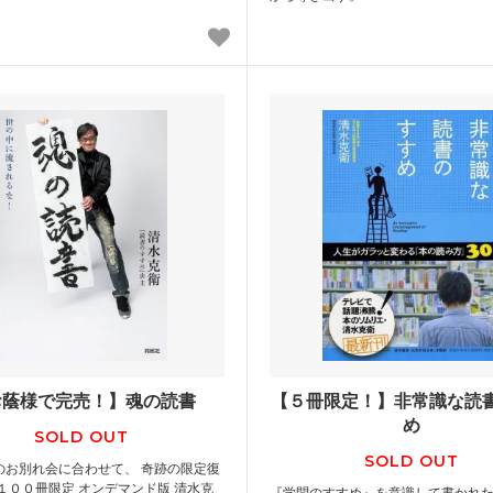
お蔭様で完売！】魂の読書
【５冊限定！】非常識な読
め
SOLD OUT
SOLD OUT
のお別れ会に合わせて、 奇跡の限定復
１００冊限定 オンデマンド版 清水克
『学問のすすめ』を意識して書かれた、