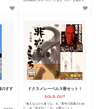
書のすす
ドクスメレーベル３冊セット！
SOLD OUT
『食えなんだら食うな』＆『青年の思索のため
に』＆『非ずのこころ』３冊セット！
2012年