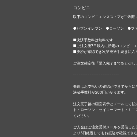
コンビニ
以下のコンビニエンスストアがご利用
●セブンイレブン ●ローソン ●フ
■決済手数料は無料です
■ご注文後7日以内に所定のコンビニ
■決済が確認でき次第発送手続きに入
ご注文確定後「購入完了まであと少し
-------------------------
発送はお支払いの確認ができてからに
決済手数料が200円かかります。
注文完了後の画面表示とメールにて払
ト・ローソン・セイコーマート・ミニ
ください。
ご入金はご注文受付メールを受信した
より5日経過してもお振込が確認でき