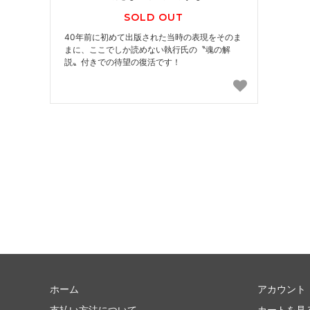
SOLD OUT
40年前に初めて出版された当時の表現をそのま
まに、ここでしか読めない執行氏の〝魂の解
説〟付きでの待望の復活です！
ホーム
アカウント
支払い方法について
カートを見