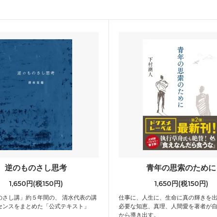
逆のものさし思考
青年の思索のために
1,650円(税150円)
1,650円(税150円)
のさし講」約５年間の、 清水代表の講
仕事に、人生に、生命に真の輝きを
センスをまとめた「公式テキスト」
必要な知恵、真理、人間愛を著者が
から導き出す。