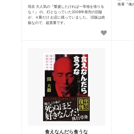
衛著『魂
現在 大人気の『繁盛したければ一等地を借りる
な！』 の、幻となっていた2008年発売の旧版
が、４冊だけ お店に残っていました。 旧版は絶
版なので、超貴重です。
食えなんだら食うな