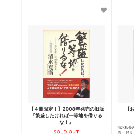
【４冊限定！】2008年発売の旧版
【
『繁盛したければ一等地を借りる
な！』
清水店長
SOLD OUT
活！ 残り