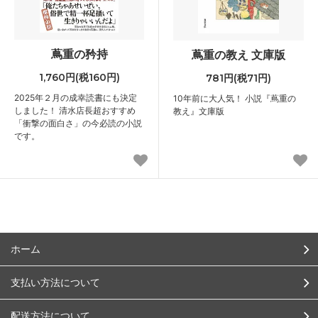
蔦重の矜持
蔦重の教え 文庫版
1,760円(税160円)
781円(税71円)
2025年２月の成幸読書にも決定
10年前に大人気！ 小説『蔦重の
しました！ 清水店長超おすすめ
教え』文庫版
「衝撃の面白さ」の今必読の小説
です。
ホーム
支払い方法について
配送方法について