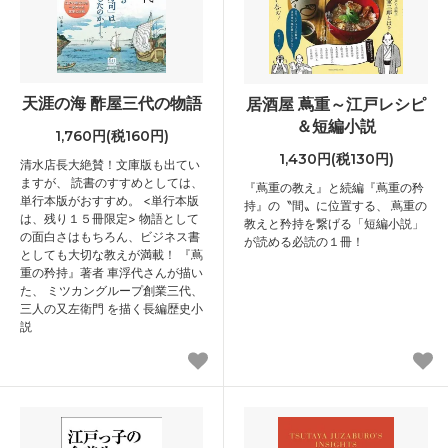
天涯の海 酢屋三代の物語
居酒屋 蔦重～江戸レシピ
＆短編小説
1,760円(税160円)
1,430円(税130円)
清水店長大絶賛！文庫版も出てい
ますが、 読書のすすめとしては、
『蔦重の教え』と続編『蔦重の矜
単行本版がおすすめ。 <単行本版
持』の〝間〟に位置する、 蔦重の
は、残り１５冊限定> 物語として
教えと矜持を繋げる「短編小説」
の面白さはもちろん、ビジネス書
が読める必読の１冊！
としても大切な教えが満載！ 『蔦
重の矜持』著者 車浮代さんが描い
た、 ミツカングループ創業三代、
三人の又左衛門 を描く長編歴史小
説