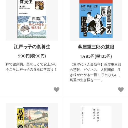
江戸っ子の食養生
蔦屋重三郎の慧眼
990円(税90円)
1,485円(税135円)
粋で健康的、美味しくて安上がり
【車浮代さん最新刊】蔦屋重三郎
今こそ江戸っ子の食卓に学ぼう！
の慧眼、ビジネス、人間関係、生
き様がわかる一冊！ 手のひらに、
蔦重の生き様をーー。