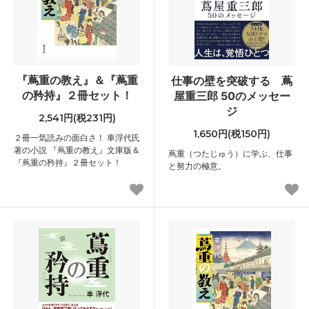
『蔦重の教え』＆『蔦重
仕事の壁を突破する 蔦
の矜持』２冊セット！
屋重三郎 50のメッセー
ジ
2,541円(税231円)
1,650円(税150円)
２冊一気読みの面白さ！ 車浮代氏
著の小説 『蔦重の教え』文庫版＆
蔦重（つたじゅう）に学ぶ、仕事
『蔦重の矜持』２冊セット！
と努力の極意。