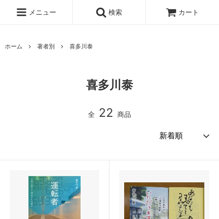
メニュー
検索
カート
ホーム
著者別
喜多川泰
喜多川泰
22
全
商品