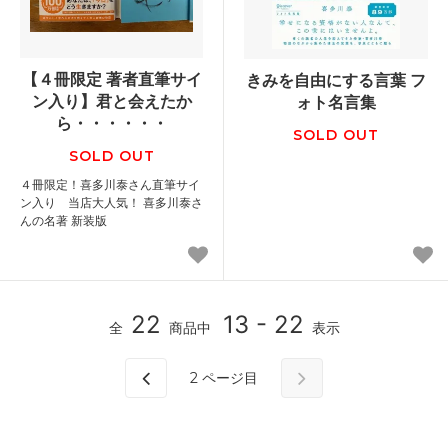
【４冊限定 著者直筆サイ
きみを自由にする言葉 フ
ン入り】君と会えたか
ォト名言集
ら・・・・・・
SOLD OUT
SOLD OUT
４冊限定！喜多川泰さん直筆サイ
ン入り 当店大人気！ 喜多川泰さ
んの名著 新装版
22
13 - 22
全
商品中
表示
2
ページ目