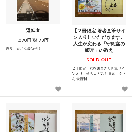
運転者
【２冊限定 著者直筆サイ
ン入り】いただきます。
1,870円(税170円)
人生が変わる「守衛室の
喜多川泰さん最新刊！
師匠」の教え
SOLD OUT
２冊限定！喜多川泰さん直筆サイ
ン入り 当店大人気！ 喜多川泰さ
ん 最新刊