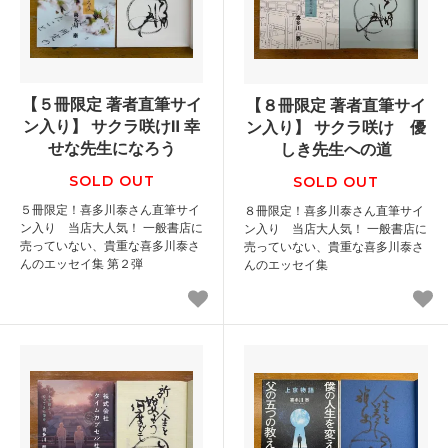
【５冊限定 著者直筆サイ
【８冊限定 著者直筆サイ
ン入り】 サクラ咲けⅡ 幸
ン入り】 サクラ咲け 優
せな先生になろう
しき先生への道
SOLD OUT
SOLD OUT
５冊限定！喜多川泰さん直筆サイ
８冊限定！喜多川泰さん直筆サイ
ン入り 当店大人気！ 一般書店に
ン入り 当店大人気！ 一般書店に
売っていない、貴重な喜多川泰さ
売っていない、貴重な喜多川泰さ
んのエッセイ集 第２弾
んのエッセイ集